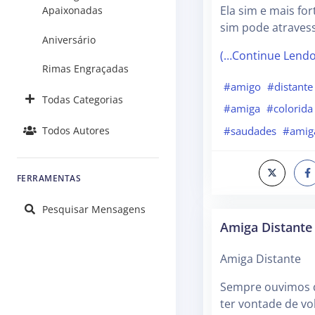
Ela sim e mais fo
Apaixonadas
sim pode atraves
Aniversário
(…Continue Lend
Rimas Engraçadas
#amigo
#distante
Todas Categorias
#amiga
#colorida
#saudades
#amig
Todos Autores
FERRAMENTAS
Pesquisar Mensagens
Amiga Distante
Amiga Distante
Sempre ouvimos d
ter vontade de vo