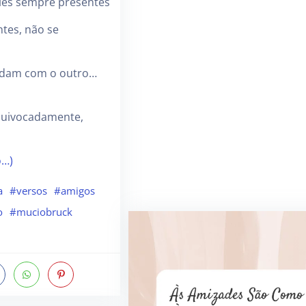
les sempre presentes
tes, não se
rdam com o outro…
quivocadamente,
o…)
a
#versos
#amigos
o
#muciobruck