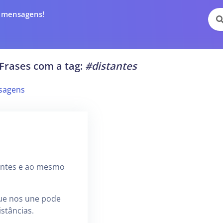
e mensagens!
Frases com a tag:
#distantes
sagens
antes e ao mesmo
ue nos une pode
istâncias.