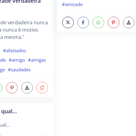
zade verdadeira
#amizade
ade verdadeira nunca
ia nunca é motivo
 a mesma."
e
#afastados
ade
#amigo
#amigas
nge
#saudades
u qual…
qual…