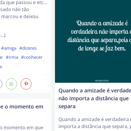
da que passou e etc…
sado não tão
e marcou e deixou
o…)
#amiga
#dizeres
ar
#irma
#conhecer
a
Quando a amizade é verdade
não importa a distância que
separa
sde o momento em
Quando a amizade é verdadeira
importa a distância que separa, 
e o momento em que