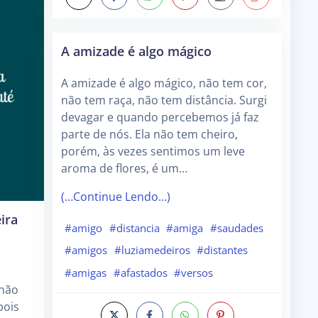
A amizade é algo mágico
A amizade é algo mágico, não tem cor,
não tem raça, não tem distância. Surgi
devagar e quando percebemos já faz
parte de nós. Ela não tem cheiro,
porém, às vezes sentimos um leve
aroma de flores, é um…
(…Continue Lendo…)
ira
#amigo
#distancia
#amiga
#saudades
#amigos
#luziamedeiros
#distantes
#amigas
#afastados
#versos
 não
pois