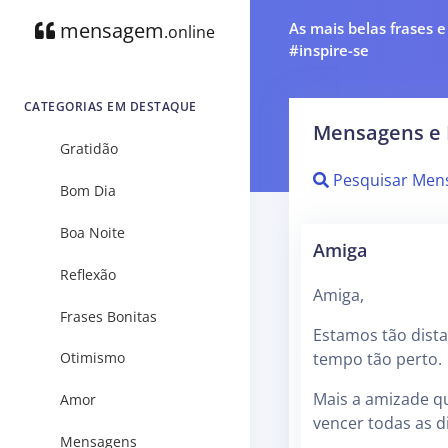
mensagem
As mais belas frases 
.online
#inspire-se
CATEGORIAS EM DESTAQUE
Mensagens e 
Gratidão
Pesquisar Men
Bom Dia
Boa Noite
Amiga
Reflexão
Amiga,
Frases Bonitas
Estamos tão dist
tempo tão perto.
Otimismo
Mais a amizade q
Amor
vencer todas as d
Mensagens