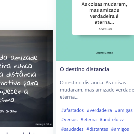
O destino distancia
O destino distancia. As coisas
mudaram, mas amizade verdadei
eterna…
#afastados
#verdadeira
#amigas
#versos
#eterna
#andreluizz
#saudades
#distantes
#amigos