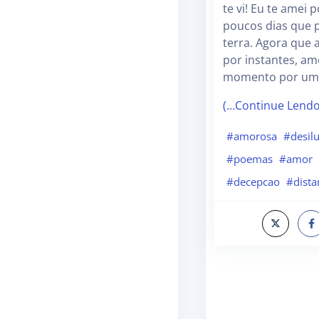
te vi! Eu te amei 
poucos dias que 
terra. Agora que 
por instantes, a
momento por uma
(…Continue Lend
#amorosa
#desil
#poemas
#amor
#decepcao
#dista