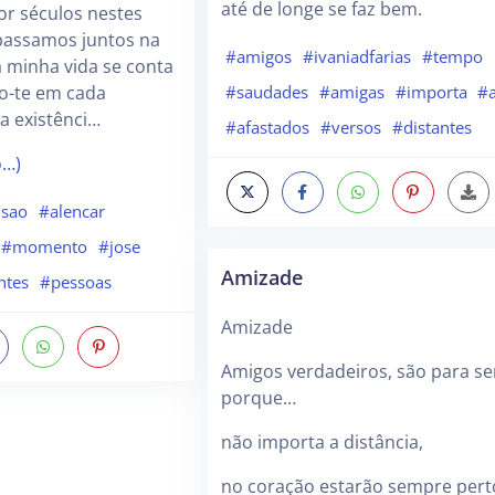
até de longe se faz bem.
por séculos nestes
passamos juntos na
#amigos
#ivaniadfarias
#tempo
a minha vida se conta
mo-te em cada
#saudades
#amigas
#importa
#
 existênci…
#afastados
#versos
#distantes
o…)
usao
#alencar
#momento
#jose
Amizade
ntes
#pessoas
Amizade
Amigos verdadeiros, são para s
porque…
não importa a distância,
no coração estarão sempre pert