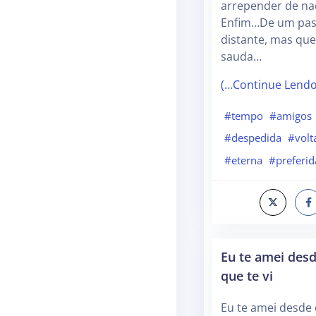
arrepender de na
Enfim…De um pas
distante, mas qu
sauda…
(…Continue Lend
#tempo
#amigos
#despedida
#volt
#eterna
#preferid
Eu te amei de
que te vi
Eu te amei desd