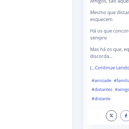
Amigos, são aque
Mesmo que distan
esquecem
Há os que conco
sempre
Mas há os que, e
discorda…
(…Continue Lend
#amizade
#famili
#distantes
#amig
#distante