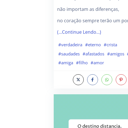
não importam as diferenças,
no coração sempre terão um p
(…Continue Lendo…)
#verdadeira
#eterno
#crista
#saudades
#afastados
#amigos
#amiga
#filho
#amor