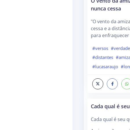
O vento da ami
nunca cessa
"O vento da amiz
cessa e a distânc
para enfraquecer
#versos
#verdad
#distantes
#amiz
#lucasaraujo
#lo
Cada qual é se
Cada qual é seu 