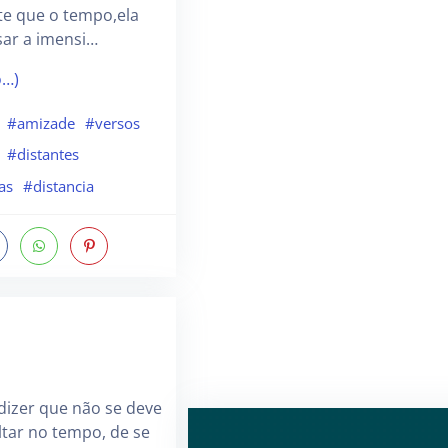
rte que o tempo,ela
sar a imensi…
o…)
#amizade
#versos
#distantes
as
#distancia
izer que não se deve
ltar no tempo, de se