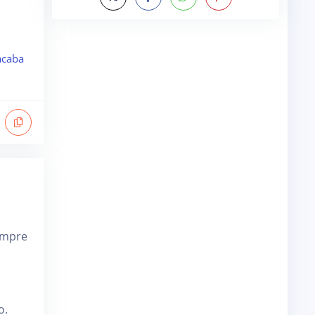
acaba
empre
o.