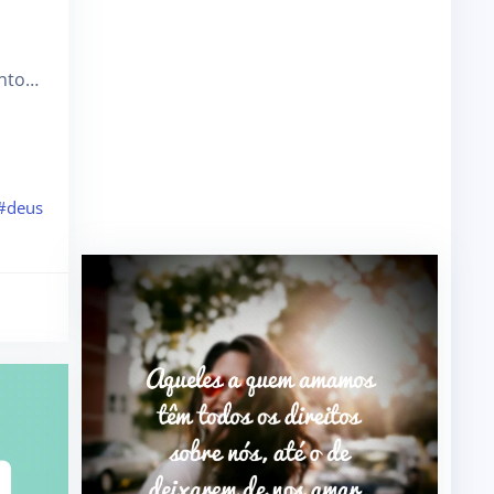
onto…
#deus