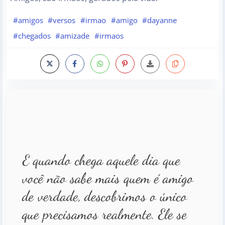
#amigos
#versos
#irmao
#amigo
#dayanne
#chegados
#amizade
#irmaos