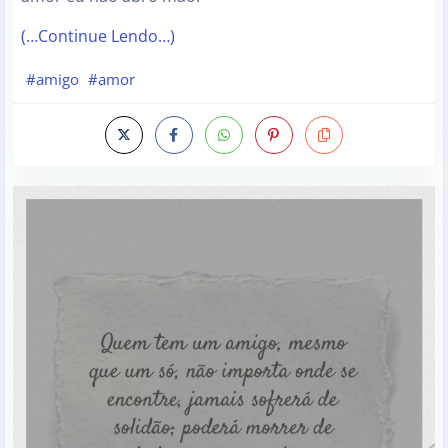
(…Continue Lendo…)
#amigo
#amor