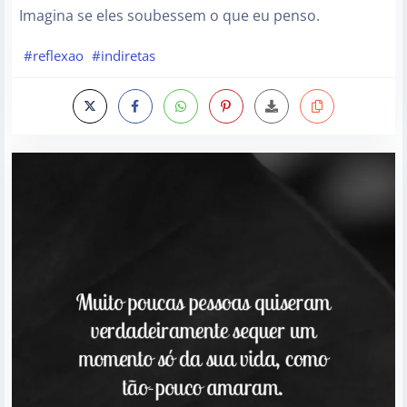
Imagina se eles soubessem o que eu penso.
#reflexao
#indiretas