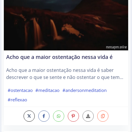
Acho que a maior ostentação nessa vida é
Acho que a maior ostentação nessa vida é saber
descrever o que se sente e não ostentar o que tem…
#ostentacao
#meditacao
#andersonmeditation
#reflexao