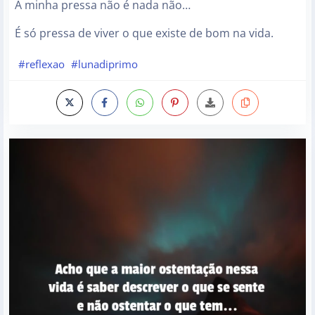
A minha pressa não é nada não…
É só pressa de viver o que existe de bom na vida.
#reflexao
#lunadiprimo