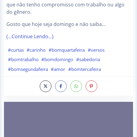
que não tenho compromisso com trabalho ou algo
do gênero.
Gosto que hoje seja domingo e não saiba…
(…Continue Lendo…)
#curtas
#carinho
#bomquartafeira
#versos
#bomtrabalho
#bomdomingo
#sabedoria
#bomsegundafeira
#amor
#bomtercafeira