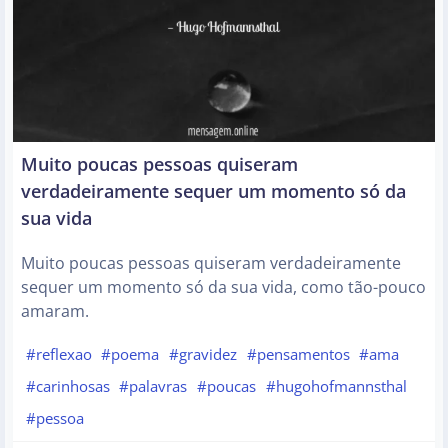
Muito poucas pessoas quiseram
verdadeiramente sequer um momento só da
sua vida
Muito poucas pessoas quiseram verdadeiramente
sequer um momento só da sua vida, como tão-pouco
amaram.
#reflexao
#poema
#gravidez
#pensamentos
#ama
#carinhosas
#palavras
#poucas
#hugohofmannsthal
#pessoa