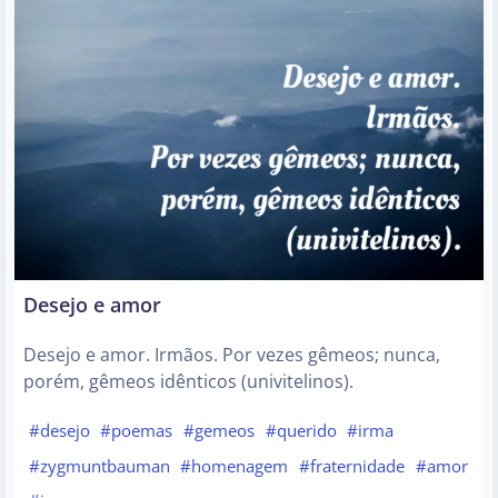
Desejo e amor
Desejo e amor. Irmãos. Por vezes gêmeos; nunca,
porém, gêmeos idênticos (univitelinos).
#desejo
#poemas
#gemeos
#querido
#irma
#zygmuntbauman
#homenagem
#fraternidade
#amor