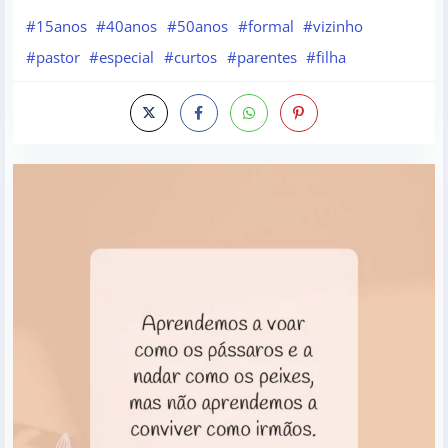
#15anos
#40anos
#50anos
#formal
#vizinho
#pastor
#especial
#curtos
#parentes
#filha