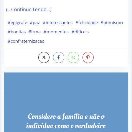
(…Continue Lendo…)
#epigrafe
#paz
#interessantes
#felicidade
#otimismo
#bonitas
#irma
#momentos
#dificeis
#confraternizacao