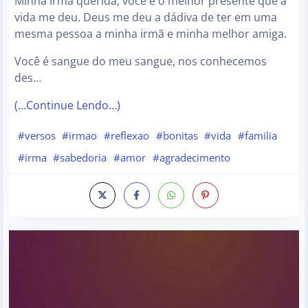
Minha irmã querida, você é o melhor presente que a
vida me deu. Deus me deu a dádiva de ter em uma
mesma pessoa a minha irmã e minha melhor amiga.
Você é sangue do meu sangue, nos conhecemos
des…
(…Continue Lendo…)
#versos
#irmao
#reflexao
#bonitas
#vida
#familia
#irma
#sabedoria
#amor
#agradecimento