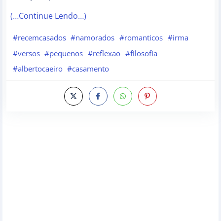
(…Continue Lendo…)
#recemcasados
#namorados
#romanticos
#irma
#versos
#pequenos
#reflexao
#filosofia
#albertocaeiro
#casamento