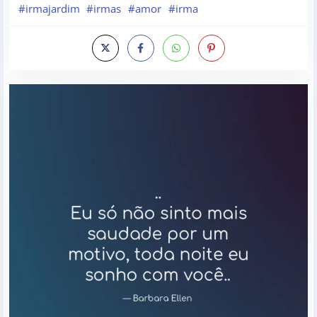
#irmajardim
#irmas
#amor
#irma