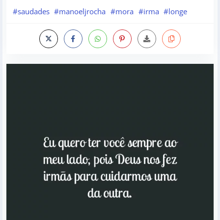
#saudades
#manoeljrocha
#mora
#irma
#longe