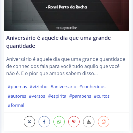
Aniversário é aquele dia que uma grande
quantidade
Aniversário é aquele dia que uma grande quantidade
de conhecidos fala para você tudo aquilo que você
não é. E o pior que ambos sabem disso…
#poemas
#vizinho
#aniversario
#conhecidos
#autores
#versos
#espirita
#parabens
#curtos
#formal