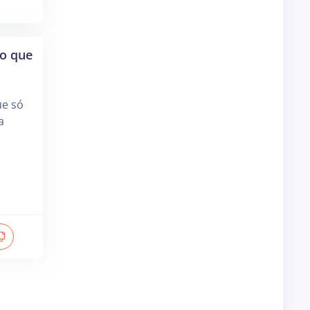
o que
ue só
a