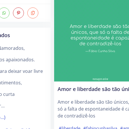
ados
 Namorados,
dos apaixonados.
ra deixar voar livre
ntimentos,
Amor e liberdade são tão ún
o curta
Amor e liberdade são tão únicos
r…
só a falta de espontaneidade é c
de contradizê-los
o…)
#liberdade
#fabiocunhasilva
#am