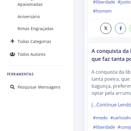
#liberdade
#justi
Apaixonadas
#homem
Aniversário
Rimas Engraçadas
Todas Categorias
A conquista da 
Todos Autores
que faz tanta p
A conquista da li
FERRAMENTAS
tanta poeira, qu
bagunça, preferi
Pesquisar Mensagens
optar pela arrum
(…Continue Lend
#medo
#carlosd
#liberdade
#conq