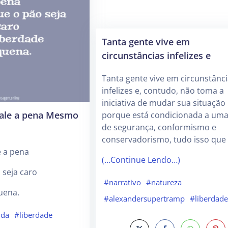
Tanta gente vive em
circunstâncias infelizes e
Tanta gente vive em circunstânc
infelizes e, contudo, não toma a
iniciativa de mudar sua situação
 vale a pena Mesmo
porque está condicionada a uma
de segurança, conformismo e
conservadorismo, tudo isso que
e a pena
(…Continue Lendo…)
seja caro
#narrativo
#natureza
uena.
#alexandersupertramp
#liberdad
ida
#liberdade