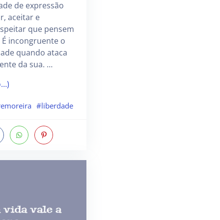
dade de expressão
, aceitar e
espeitar que pensem
. É incongruente o
rdade quando ataca
ente da sua. …
o…)
emoreira
#liberdade