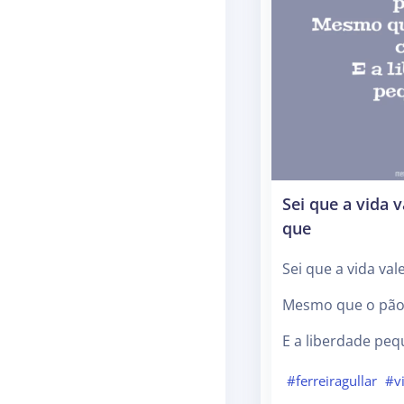
Sei que a vida
que
Sei que a vida val
Mesmo que o pão 
E a liberdade peq
#ferreiragullar
#v