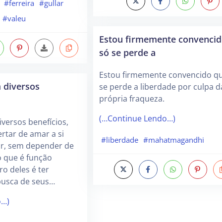
#ferreira
#gullar
#valeu
Estou firmemente convencid
só se perde a
Estou firmemente convencido q
 diversos
se perde a liberdade por culpa d
própria fraqueza.
(…Continue Lendo…)
iversos benefícios,
ertar de amar a si
#liberdade
#mahatmagandhi
r, sem depender de
o que é função
o deles é ter
busca de seus…
o…)