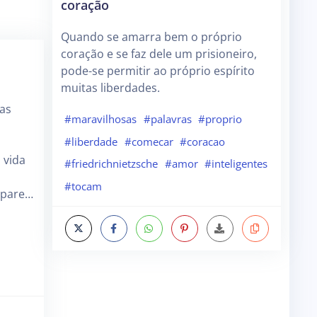
coração
Quando se amarra bem o próprio
coração e se faz dele um prisioneiro,
pode-se permitir ao próprio espírito
muitas liberdades.
ias
#maravilhosas
#palavras
#proprio
#liberdade
#comecar
#coracao
 vida
#friedrichnietzsche
#amor
#inteligentes
#tocam
 pare…
e