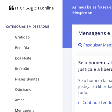
mensagem
As mais belas frases 
.online
#inspire-se
CATEGORIAS EM DESTAQUE
Mensagens e 
Gratidão
Pesquisar Men
Bom Dia
Boa Noite
Se o homem falh
justiça e a libe
Reflexão
Frases Bonitas
Se o homem falhar
justiça e a liberd
Otimismo
tudo.
Amor
(…Continue Lend
Mensagens