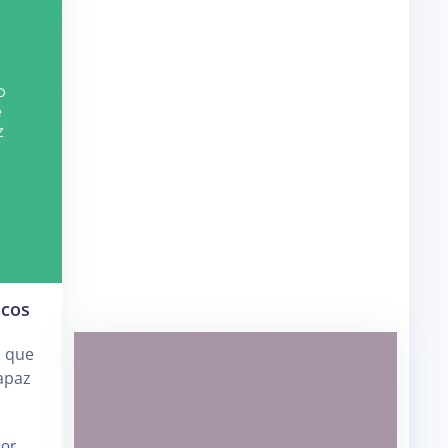
icos
, que
apaz
or