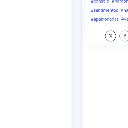
#consolo
#namor
#sentimentos
#n
#apaixonadas
#ve