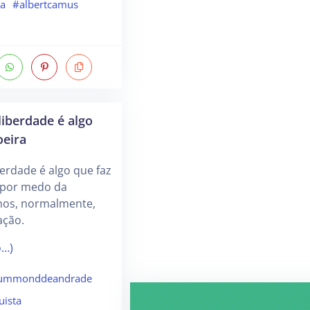
ca
#albertcamus
liberdade é algo
oeira
berdade é algo que faz
e por medo da
mos, normalmente,
ação.
o…)
rummonddeandrade
uista