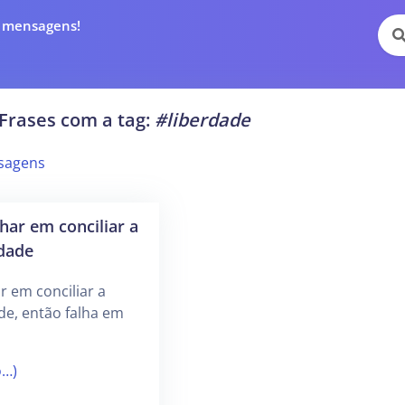
e mensagens!
Frases com a tag:
#liberdade
sagens
ar em conciliar a
rdade
 em conciliar a
ade, então falha em
o…)