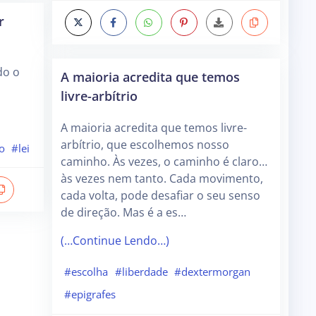
r
do o
A maioria acredita que temos
livre-arbítrio
A maioria acredita que temos livre-
arbítrio, que escolhemos nosso
o
#lei
caminho. Às vezes, o caminho é claro…
às vezes nem tanto. Cada movimento,
cada volta, pode desafiar o seu senso
de direção. Mas é a es…
(…Continue Lendo…)
#escolha
#liberdade
#dextermorgan
#epigrafes