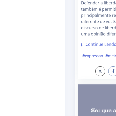
Defender a liber
também é permitir
principalmente r
diferente de você
discurso de libe
uma opinião difer
(…Continue Lend
#expressao
#meir