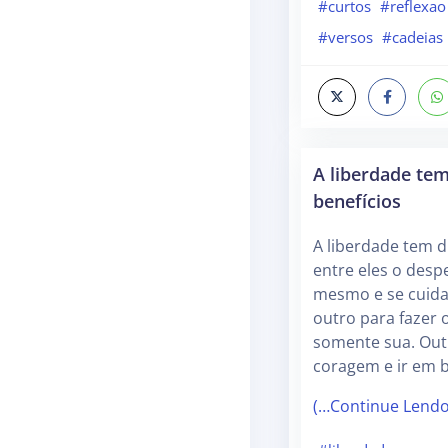
#curtos
#reflexao
#versos
#cadeias
A liberdade tem
benefícios
A liberdade tem d
entre eles o desp
mesmo e se cuida
outro para fazer 
somente sua. Outr
coragem e ir em 
(…Continue Lend