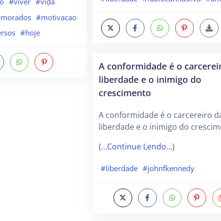
o
#viver
#vida
amorados
#motivacao
rsos
#hoje
A conformidade é o carcerei
liberdade e o inimigo do
crescimento
A conformidade é o carcereiro d
liberdade e o inimigo do crescim
(…Continue Lendo…)
#liberdade
#johnfkennedy