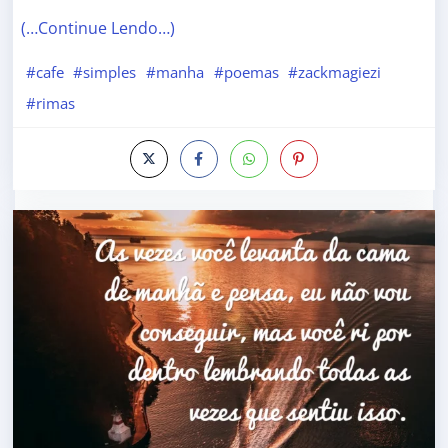
(…Continue Lendo…)
#cafe
#simples
#manha
#poemas
#zackmagiezi
#rimas