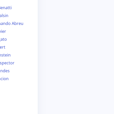
enatti
alsin
nando Abreu
vier
gato
ert
nstein
ispector
andes
cion