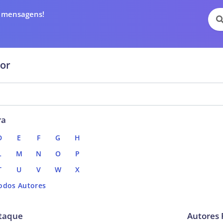
e mensagens!
tor
ra
D
E
F
G
H
L
M
N
O
P
T
U
V
W
X
odos Autores
taque
Autores 