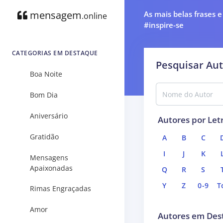
mensagem
As mais belas frases 
.online
#inspire-se
CATEGORIAS EM DESTAQUE
Pesquisar Au
Boa Noite
Bom Dia
Aniversário
Autores por Let
Gratidão
A
B
C
I
J
K
Mensagens
Apaixonadas
Q
R
S
Y
Z
0-9
T
Rimas Engraçadas
Amor
Autores em Des