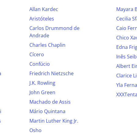
Allan Kardec
Mayara B
Aristóteles
Cecilia Sf
Carlos Drummond de
Caio Fer
Andrade
Chico Xa
Charles Chaplin
Edna Fri
Cícero
Inês Seib
Confúcio
Albert Ei
a
Friedrich Nietzsche
Clarice L
J.K. Rowling
Yla Fern
John Green
XXXTenta
Machado de Assis
i
Mário Quintana
s
Martin Luther King Jr.
Osho