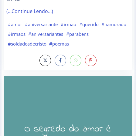
(…Continue Lendo…)
#amor
#aniversariante
#irmao
#querido
#namorado
#irmaos
#aniversariantes
#parabens
#soldadosdecristo
#poemas