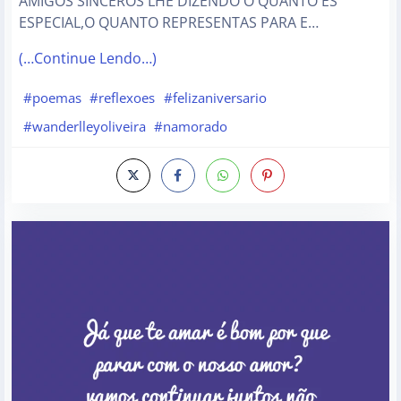
AMIGOS SINCEROS LHE DIZENDO O QUANTO ÉS
ESPECIAL,O QUANTO REPRESENTAS PARA E…
(…Continue Lendo…)
#poemas
#reflexoes
#felizaniversario
#wanderlleyoliveira
#namorado