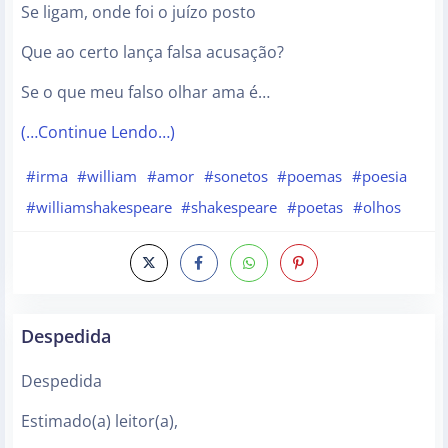
Se ligam, onde foi o juízo posto
Que ao certo lança falsa acusação?
Se o que meu falso olhar ama é…
(…Continue Lendo…)
#irma
#william
#amor
#sonetos
#poemas
#poesia
#williamshakespeare
#shakespeare
#poetas
#olhos
Despedida
Despedida
Estimado(a) leitor(a),