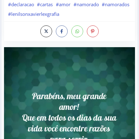
#declaracao
#cartas
#amor
#namorado
#namorados
#lenilsonxavierlexgrafia