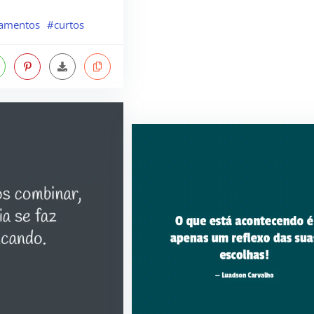
amentos
#curtos