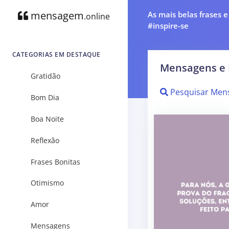
mensagem
As mais belas frases 
.online
#inspire-se
CATEGORIAS EM DESTAQUE
Mensagens e 
Gratidão
Pesquisar Men
Bom Dia
Boa Noite
Reflexão
Frases Bonitas
Otimismo
Amor
Mensagens