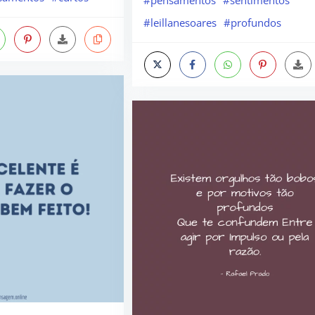
#pensamentos
#sentimentos
#leillanesoares
#profundos