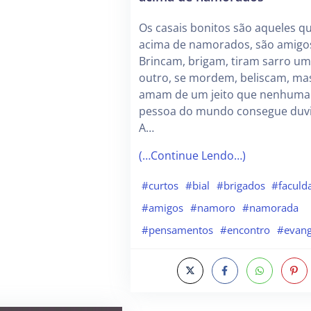
Os casais bonitos são aqueles q
acima de namorados, são amigo
Brincam, brigam, tiram sarro um
outro, se mordem, beliscam, ma
amam de um jeito que nenhuma
pessoa do mundo consegue duvi
A…
(…Continue Lendo…)
#curtos
#bial
#brigados
#faculd
#amigos
#namoro
#namorada
#pensamentos
#encontro
#evang