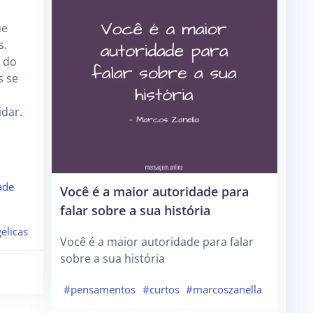
ue
s.
 do
s se
dar.
ade
Você é a maior autoridade para
falar sobre a sua história
elicas
Você é a maior autoridade para falar
sobre a sua história
#pensamentos
#curtos
#marcoszanella