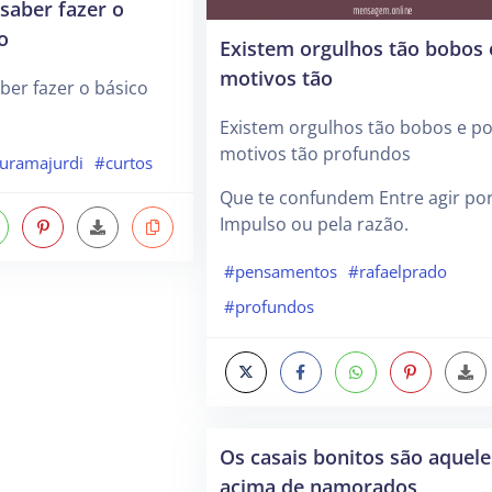
 saber fazer o
o
Existem orgulhos tão bobos 
motivos tão
ber fazer o básico
Existem orgulhos tão bobos e po
motivos tão profundos
uramajurdi
#curtos
Que te confundem Entre agir po
Impulso ou pela razão.
#pensamentos
#rafaelprado
#profundos
Os casais bonitos são aquel
acima de namorados