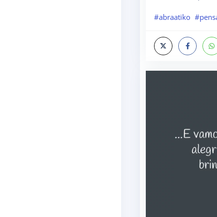
#abraatiko
#pens