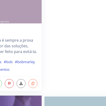
a é sempre a prova
or das soluções,
r feito para evitá-la.
s
#bob
#bobmarley
entos