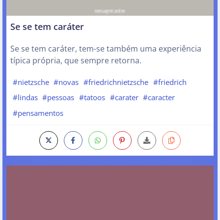
Se se tem caráter
Se se tem caráter, tem-se também uma experiência
típica própria, que sempre retorna.
#nietzsche
#novas
#friedrichnietzsche
#friedrich
#lindas
#pessoas
#tatoos
#carater
#caracter
#pensamentos