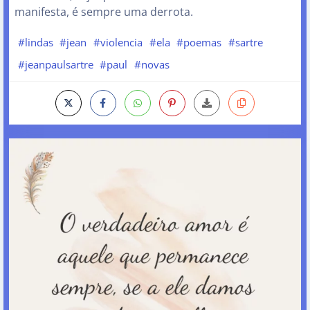
manifesta, é sempre uma derrota.
#lindas
#jean
#violencia
#ela
#poemas
#sartre
#jeanpaulsartre
#paul
#novas