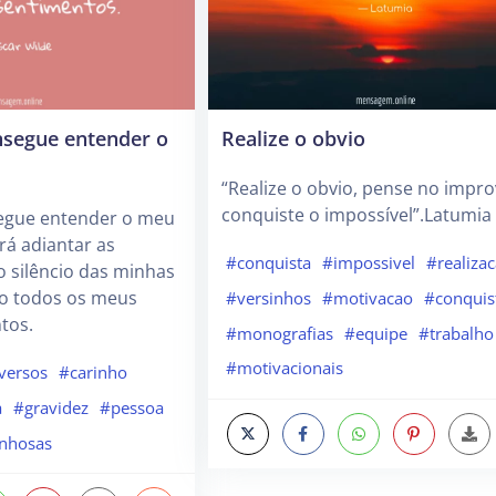
nsegue entender o
Realize o obvio
“Realize o obvio, pense no impro
conquiste o impossível”.Latumia (
egue entender o meu
irá adiantar as
#conquista
#impossivel
#realiza
no silêncio das minhas
ão todos os meus
#versinhos
#motivacao
#conquis
tos.
#monografias
#equipe
#trabalho
#motivacionais
versos
#carinho
a
#gravidez
#pessoa
inhosas