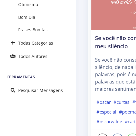
Otimismo
Bom Dia
Frases Bonitas
Se você não co
Todas Categorias
meu silêncio
Todos Autores
Se você não cons
silêncio, de nada 
palavras, pois é 
FERRAMENTAS
palavras que est
maiores sentimen
Pesquisar Mensagens
#oscar
#curtas
#
#especial
#poem
#oscarwilde
#car