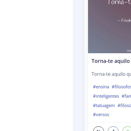
Torna-te aquilo
Torna-te aquilo q
#ensina
#filosofo
#inteligentes
#fa
#tatuagem
#filos
#versos