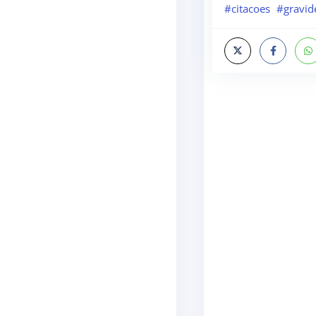
#citacoes
#gravid