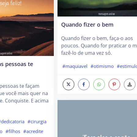
Quando fizer o bem
Quando fizer o bem, faça-o aos
poucos. Quando for praticar o ma
fazê-lo de uma vez só.
s pessoas te
#maquiavel
#otimismo
#estimul
 pessoas te façam
que você mais quer na
te. Conquiste. E acima
#dedicatoria
#cirurgia
no
#filhos
#acredite