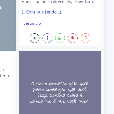
que a sua única alternativa é ser forte.
(…Continue Lendo…)
#estimulo
aça
 tente