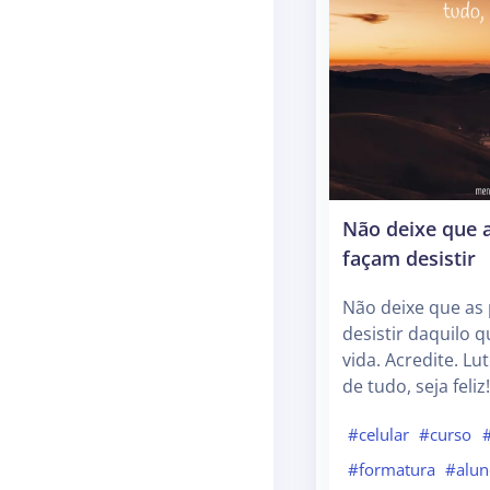
Não deixe que a
façam desistir
Não deixe que as
desistir daquilo 
vida. Acredite. Lu
de tudo, seja feliz!
#celular
#curso
#formatura
#alu