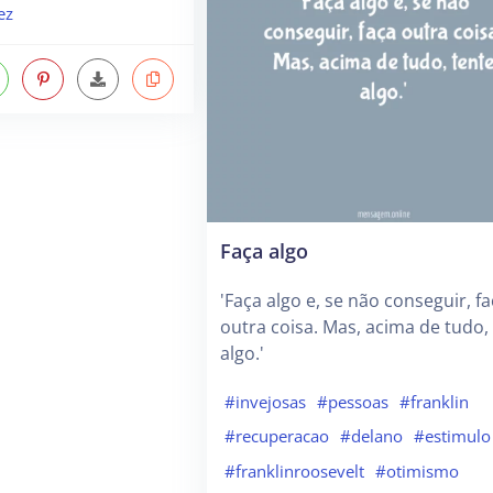
ez
Faça algo
'Faça algo e, se não conseguir, f
outra coisa. Mas, acima de tudo,
algo.'
#invejosas
#pessoas
#franklin
#recuperacao
#delano
#estimulo
#franklinroosevelt
#otimismo