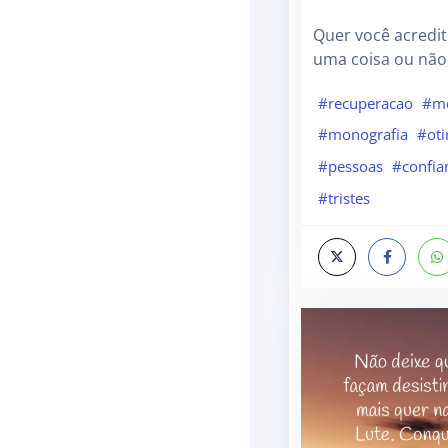
Quer você acredit
uma coisa ou não,
#recuperacao
#mo
#monografia
#oti
#pessoas
#confia
#tristes