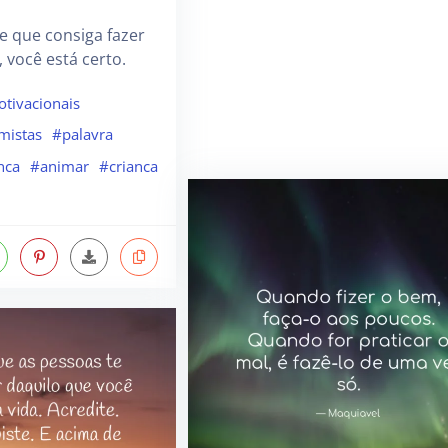
e que consiga fazer
 você está certo.
tivacionais
mistas
#palavra
nca
#animar
#crianca