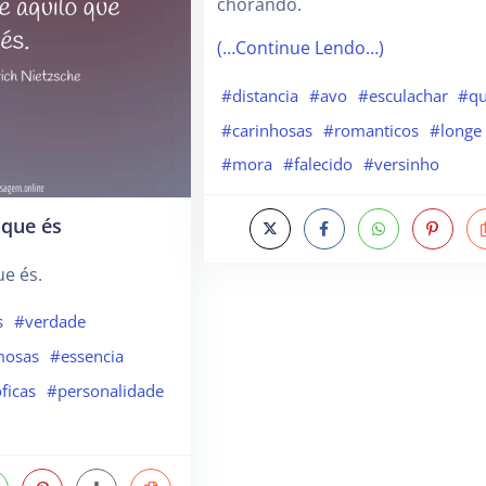
chorando.
(…Continue Lendo…)
#distancia
#avo
#esculachar
#qu
#carinhosas
#romanticos
#longe
#mora
#falecido
#versinho
 que és
ue és.
s
#verdade
mosas
#essencia
oficas
#personalidade