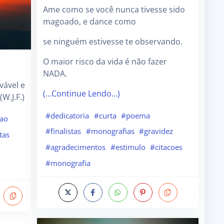
Ame como se você nunca tivesse sido
magoado, e dance como
se ninguém estivesse te observando.
O maior risco da vida é não fazer
NADA.
vável e
(…Continue Lendo…)
W.J.F.)
#dedicatoria
#curta
#poema
cao
#finalistas
#monografias
#gravidez
tas
#agradecimentos
#estimulo
#citacoes
#monografia