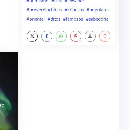
#otimismo
#celular
#saber
#proverbiochines
#criancas
#populares
#oriental
#ditos
#famosos
#sabedoria