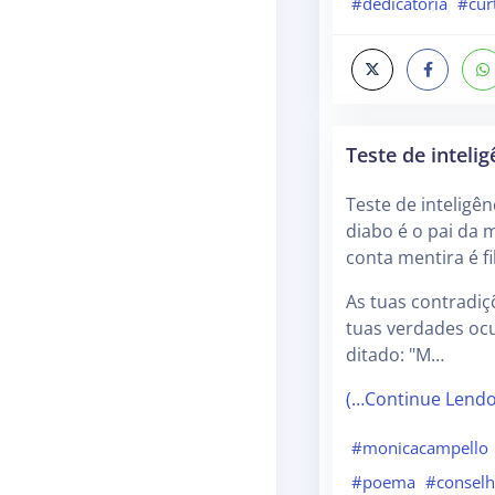
#dedicatoria
#cur
Teste de intelig
Teste de inteligên
diabo é o pai da 
conta mentira é f
As tuas contradi
tuas verdades ocu
ditado: "M…
(…Continue Lend
#monicacampello
#poema
#consel