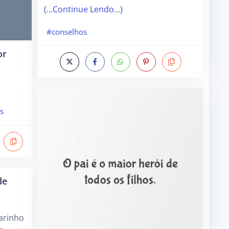
(…Continue Lendo…)
#conselhos
or
s
de
arinho