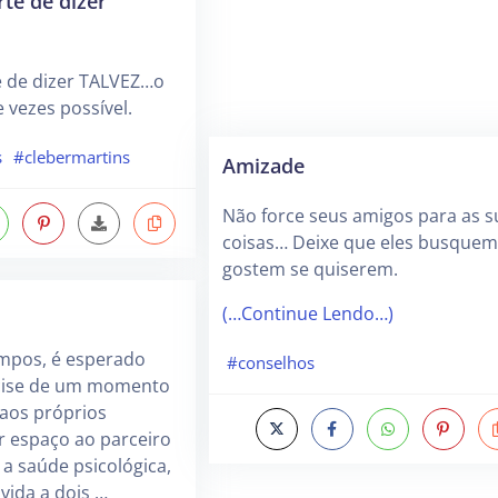
rte de dizer
e de dizer TALVEZ…o
vezes possível.
s
#clebermartins
Amizade
Não force seus amigos para as s
coisas… Deixe que eles busquem
gostem se quiserem.
(…Continue Lendo…)
mpos, é esperado
#conselhos
cise de um momento
 aos próprios
 espaço ao parceiro
 a saúde psicológica,
vida a dois …