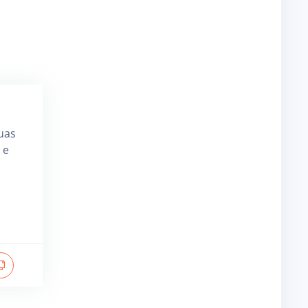
uas
 e