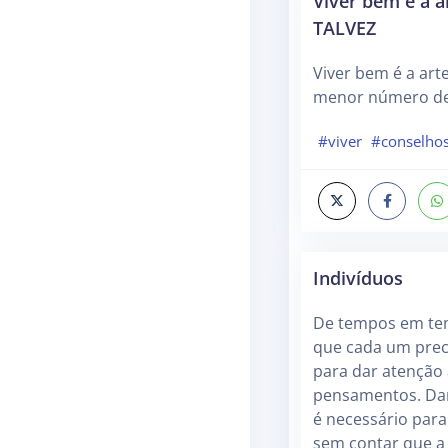
Viver bem é a a
TALVEZ
Viver bem é a art
menor número de 
#viver
#conselho
Indivíduos
De tempos em te
que cada um pre
para dar atenção
pensamentos. Dar
é necessário para
sem contar que a 