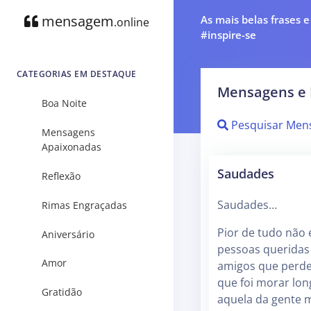
mensagem
As mais belas frases 
.online
#inspire-se
CATEGORIAS EM DESTAQUE
Mensagens e 
Boa Noite
Pesquisar Men
Mensagens
Apaixonadas
Saudades
Reflexão
Saudades…
Rimas Engraçadas
Pior de tudo não 
Aniversário
pessoas queridas
Amor
amigos que perd
que foi morar lon
Gratidão
aquela da gente