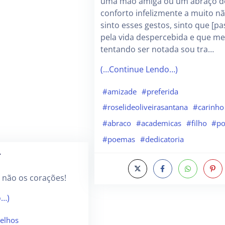
uma mão amiga ou um abraço d
conforto infelizmente a muito n
sinto esses gestos, sinto que [p
pela vida despercebida e que m
tentando ser notada sou tra…
(…Continue Lendo…)
#amizade
#preferida
#roselideoliveirasantana
#carinho
#abraco
#academicas
#filho
#po
#poemas
#dedicatoria
r
 não os corações!
o…)
elhos