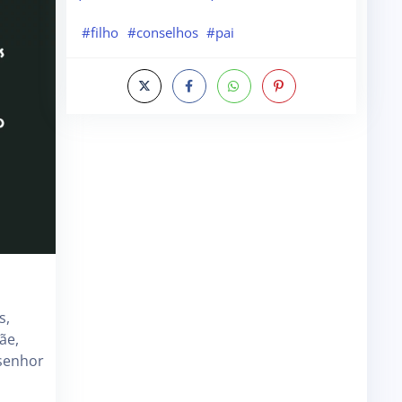
#filho
#conselhos
#pai
s,
ãe,
 senhor