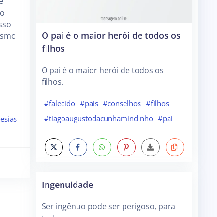
e
ão
asso
O pai é o maior herói de todos os
esmo
filhos
O pai é o maior herói de todos os
filhos.
#falecido
#pais
#conselhos
#filhos
#tiagoaugustodacunhamindinho
#pai
esias
Ingenuidade
Ser ingênuo pode ser perigoso, para