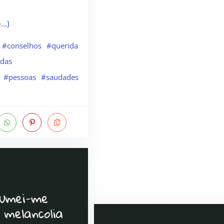
o…)
#conselhos
#querida
idas
#pessoas
#saudades