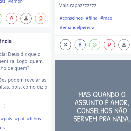
tas
#amor
Mais rapazzzzzzz
#conselhos
#filha
#mae
#emanoelpereira
ência
cia: Deus diz que o
mentira. Logo, quem
ilho de quem?
ções podem revelar as
ltas, pois, como diz o
o…)
#pais
#pai
#filhos
hos