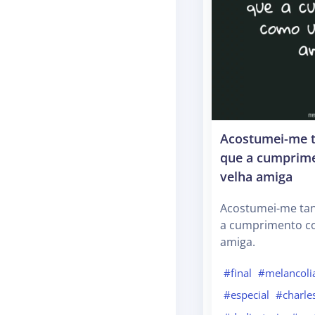
Acostumei-me t
que a cumprim
velha amiga
Acostumei-me tan
a cumprimento c
amiga.
#final
#melancoli
#especial
#charle