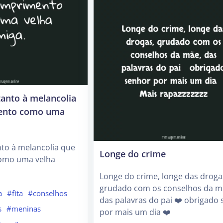
anto à melancolia
ento como uma
to à melancolia que
Longe do crime
omo uma velha
Longe do crime, longe das droga
grudado com os conselhos da m
a
#fita
#conselhos
das palavras do pai ❤️ obrigado
s
#meninas
por mais um dia ❤️