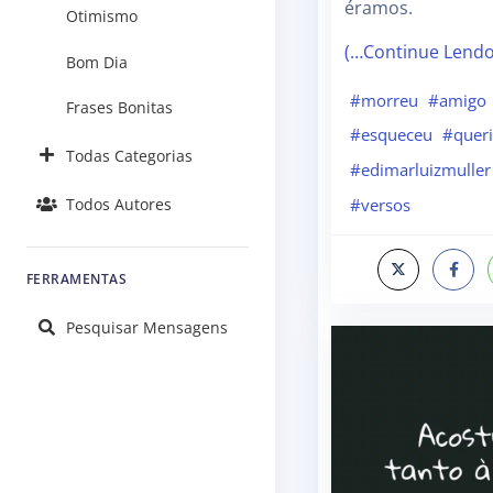
éramos.
Otimismo
(…Continue Lend
Bom Dia
#morreu
#amigo
Frases Bonitas
#esqueceu
#quer
Todas Categorias
#edimarluizmuller
#versos
Todos Autores
FERRAMENTAS
Pesquisar Mensagens