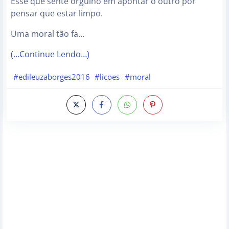
Esse que sente orgulho em apontar o outro por
pensar que estar limpo.
Uma moral tão fa…
(…Continue Lendo…)
#edileuzaborges2016
#licoes
#moral