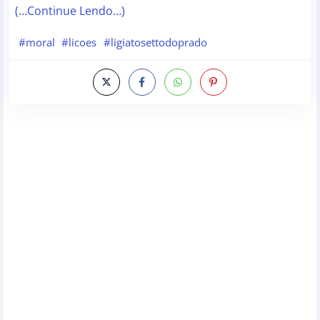
(…Continue Lendo…)
#moral
#licoes
#ligiatosettodoprado