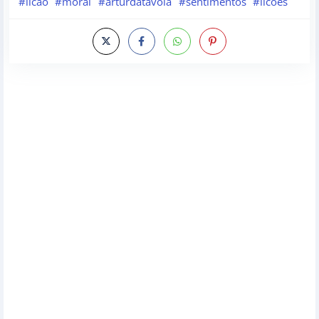
#licao
#moral
#arturdatavola
#sentimentos
#licoes