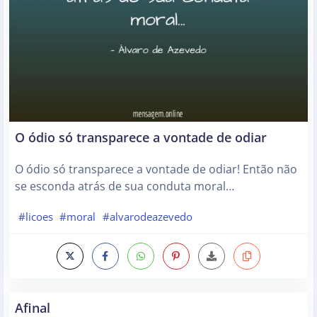
O ódio só transparece a vontade de odiar
O ódio só transparece a vontade de odiar! Então não
se esconda atrás de sua conduta moral…
#licoes
#moral
#alvarodeazevedo
Afinal