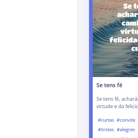
Se tens fé
Se tens fé, achar
virtude e da felic
#curtas
#convite
#tristes
#alegres