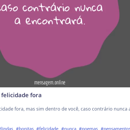
felicidade fora
cidade fora, mas sim dentro de você, caso contrário nunca 
#lindas
#bonitas
#felicidade
#nunca
#poemas
#pensamento