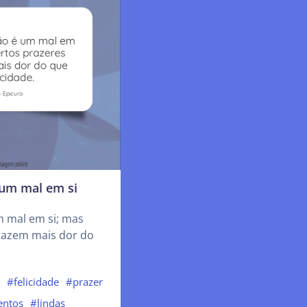
 um mal em si
m mal em si; mas
trazem mais dor do
s
#felicidade
#prazer
entos
#lindas