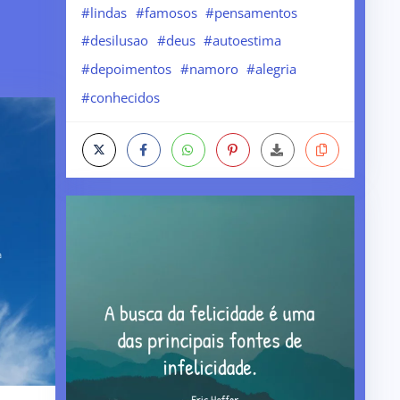
#lindas
#famosos
#pensamentos
#desilusao
#deus
#autoestima
#depoimentos
#namoro
#alegria
#conhecidos