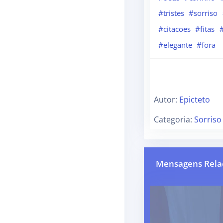
#tristes
#sorriso
#citacoes
#fitas
#
#elegante
#fora
Autor:
Epicteto
Categoria:
Sorriso
Mensagens Rela