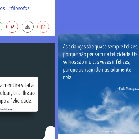
os
#filosofos