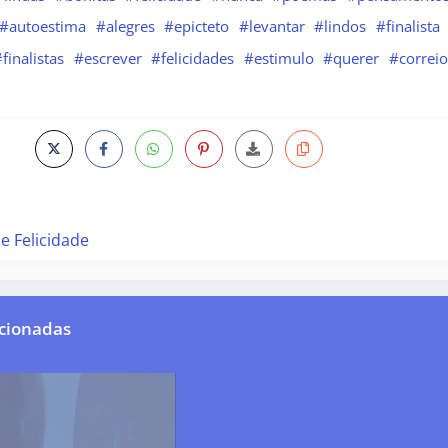
#autoestima
#alegres
#epicteto
#levantar
#lindos
#finalista
finalistas
#escrever
#felicidades
#estimulo
#querer
#correio
 e Felicidade
cionadas