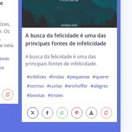
re
izes,
e. Os
A busca da felicidade é uma das
,
principais fontes de infelicidade
 nela.
A busca da felicidade é uma das
ovas
principais fontes de infelicidade.
os
#infelizes
#lindas
#pequenas
#querer
#sorriso
#curtas
#erichoffer
#alegres
#bonitas
#tristes