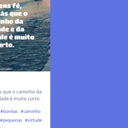
ás que o caminho da
idade é muito curto.
#bonitas
#caminho
#pequenas
#virtude