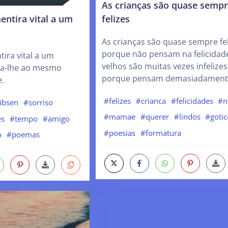
As crianças são quase semp
felizes
entira vital a um
As crianças são quase sempre fel
porque não pensam na felicidad
tira vital a um
velhos são muitas vezes infelizes
ra-lhe ao mesmo
porque pensam demasiadamente
e.
#felizes
#crianca
#felicidades
#n
ibsen
#sorriso
#mamae
#querer
#lindos
#gotic
es
#tempo
#amigo
#poesias
#formatura
o
#poemas