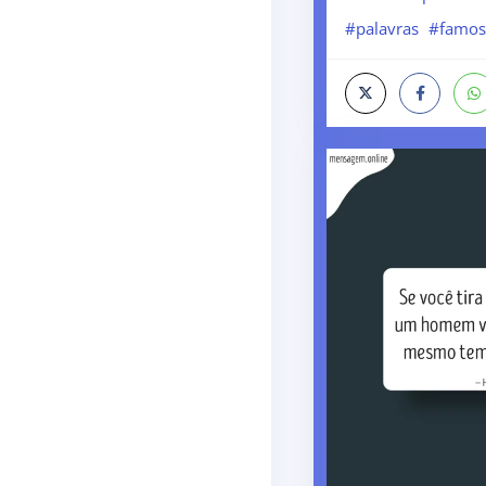
#palavras
#famos