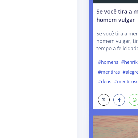
Se você tira a m
homem vulgar
Se você tira a men
homem vulgar, ti
tempo a felicidad
#homens
#henrik
#mentiras
#alegr
#deus
#mentiros