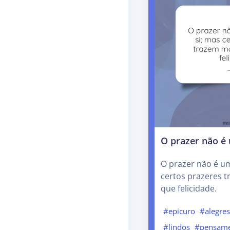
O prazer não é
O prazer não é u
certos prazeres 
que felicidade.
#epicuro
#alegre
#lindos
#pensam