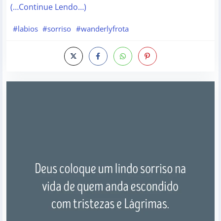
(…Continue Lendo…)
#labios
#sorriso
#wanderlyfrota