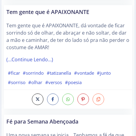
Tem gente que é APAIXONANTE
Tem gente que é APAIXONANTE, dá vontade de ficar
sorrindo só de olhar, de abraçar e não soltar, de dar
a mão e caminhar, de ter do lado só pra não perder o
costume de AMAR!
(…Continue Lendo…)
#ficar
#sorrindo
#tatizanella
#vontade
#junto
#sorriso
#olhar
#versos
#poesia
Fé para Semana Abençoada
Uma nova semana se inicia… Tenhamos a fé de que