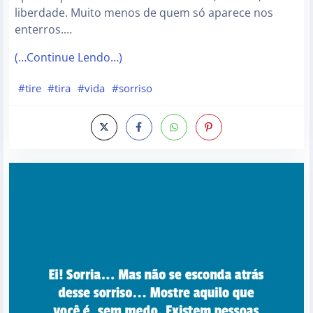
liberdade. Muito menos de quem só aparece nos
enterros.…
(…Continue Lendo…)
#tire
#tira
#vida
#sorriso