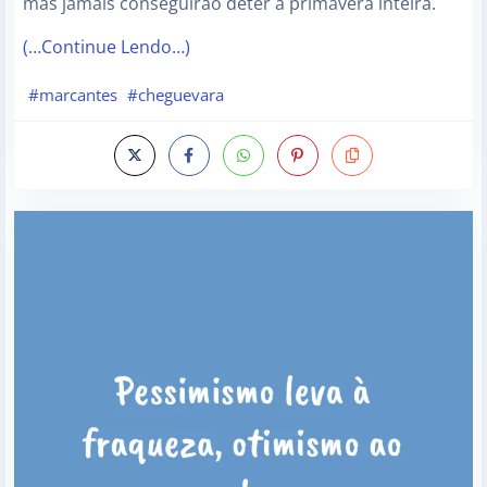
mas jamais conseguirão deter a primavera inteira.
(…Continue Lendo…)
#marcantes
#cheguevara