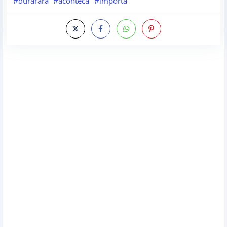
#durarara
#aconteca
#importa