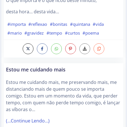
O que importa é o que ficou deste minuto,
desta hora… desta vida…
#importa
#reflexao
#bonitas
#quintana
#vida
#mario
#gravidez
#tempo
#curtos
#poema
Estou me cuidando mais
Estou me cuidando mais, me preservando mais, me
distanciando mais de quem pouco se importa
comigo. Estou em um momento da vida, que perder
tempo, com quem não perde tempo comigo, é lançar
as víboras o…
(…Continue Lendo…)