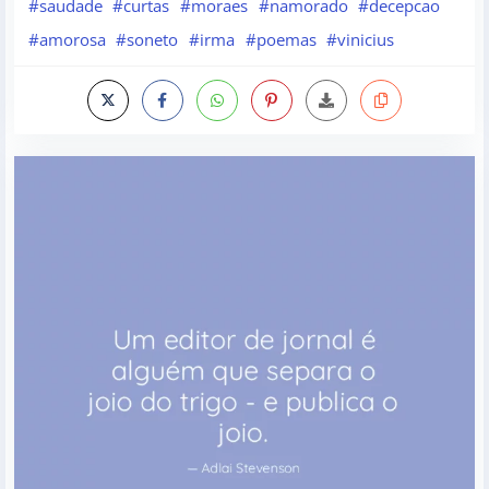
#saudade
#curtas
#moraes
#namorado
#decepcao
#amorosa
#soneto
#irma
#poemas
#vinicius