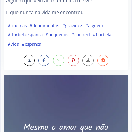
Alguém que veio ao mundo prá me ver
E que nunca na vida me encontrou
#poemas
#depoimentos
#gravidez
#alguem
#florbelaespanca
#pequenos
#conheci
#florbela
#vida
#espanca