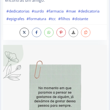
encontras um amigo.
#dedicatorias
#surdo
#farmacia
#mae
#dedicatoria
#epigrafes
#formatura
#tcc
#filhos
#distante