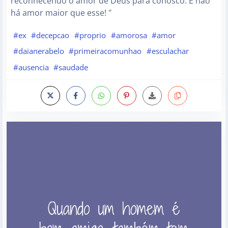
reconhecendo o amor de Deus para conosco. E não
há amor maior que esse! "
#ex
#decepcao
#proprio
#amorosa
#amor
#daianerabelo
#primeiracomunhao
#esculachar
#ausencia
#saudade