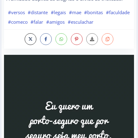
#versos
#distante
#legais
#mae
#bonitas
#faculdade
#comeco
#falar
#amigos
#esculachar