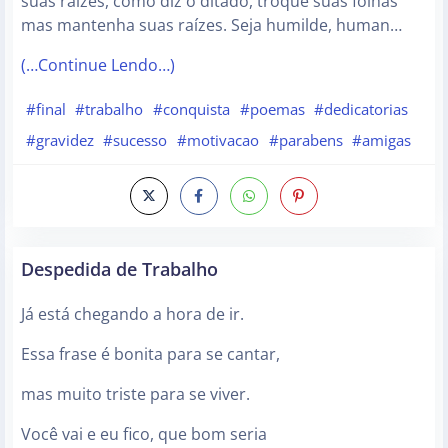
suas raízes, como diz o ditado, troque suas folhas
mas mantenha suas raízes. Seja humilde, human…
(…Continue Lendo…)
#final
#trabalho
#conquista
#poemas
#dedicatorias
#gravidez
#sucesso
#motivacao
#parabens
#amigas
Despedida de Trabalho
Já está chegando a hora de ir.
Essa frase é bonita para se cantar,
mas muito triste para se viver.
Você vai e eu fico, que bom seria