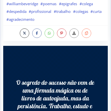
#williambeveridge
#poemas
#epigrafes
#colega
#despedida
#profissional
#trabalho
#colegas
#curta
#agradecimento