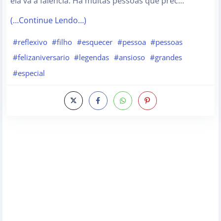
ela vá a falência. Há muitas pessoas que prec…
(…Continue Lendo…)
#reflexivo
#filho
#esquecer
#pessoa
#pessoas
#felizaniversario
#legendas
#ansioso
#grandes
#especial