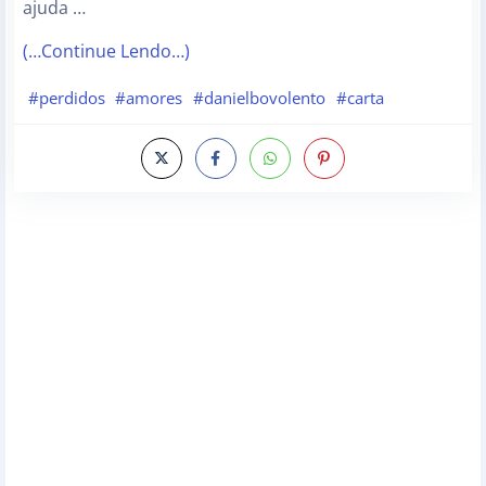
ajuda …
(…Continue Lendo…)
#perdidos
#amores
#danielbovolento
#carta