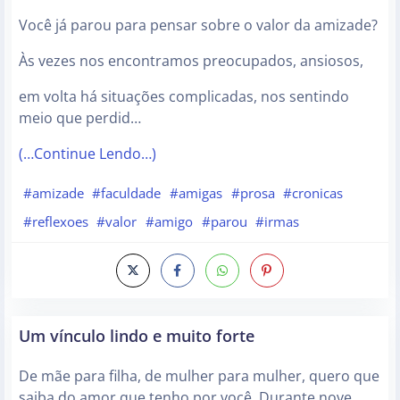
Você já parou para pensar sobre o valor da amizade?
Às vezes nos encontramos preocupados, ansiosos,
em volta há situações complicadas, nos sentindo
meio que perdid…
(…Continue Lendo…)
#amizade
#faculdade
#amigas
#prosa
#cronicas
#reflexoes
#valor
#amigo
#parou
#irmas
Um vínculo lindo e muito forte
De mãe para filha, de mulher para mulher, quero que
saiba do amor que tenho por você. Durante nove