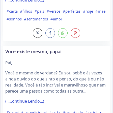
(…Continue Lendo…)
#carta
#filhos
#pais
#versos
#perfeitas
#hoje
#mae
#sonhos
#sentimentos
#amor
Você existe mesmo, papai
Pai,
Você é mesmo de verdade? Eu sou bebê e às vezes
ainda duvido do que sinto e penso, do que é ou não
realidade. Você é tão incrível e maravilhoso que nem
parece uma pessoa como todas as outra…
(…Continue Lendo…)
#papai
#incondicional
#carta
#pai
#vida
#carinho