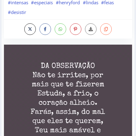
#intensas
#especiais
#henryford
#lindas
#feias
#desistir