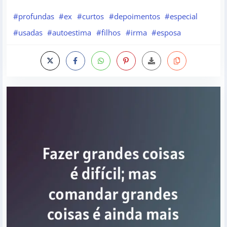
#profundas
#ex
#curtos
#depoimentos
#especial
#usadas
#autoestima
#filhos
#irma
#esposa