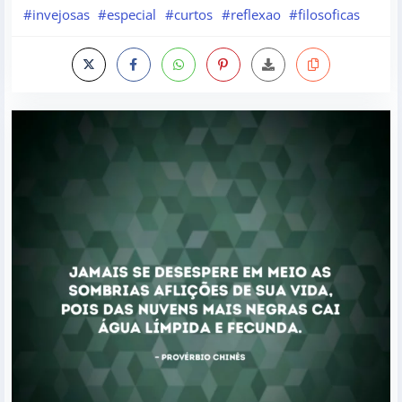
#invejosas
#especial
#curtos
#reflexao
#filosoficas