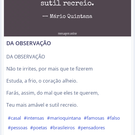
DA OBSERVAÇÃO
DA OBSERVAÇÃO
Não te irrites, por mais que te fizerem
Estuda, a frio, o coração alheio.
Farás, assim, do mal que eles te querem,
Teu mais amável e sutil recreio.
#casal
#intensas
#marioquintana
#famosas
#falso
#pessoas
#poetas
#brasileiros
#pensadores