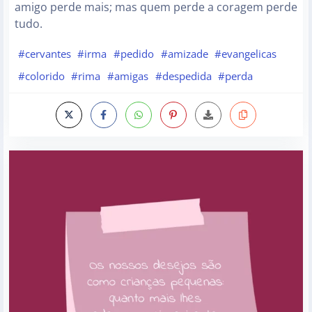
amigo perde mais; mas quem perde a coragem perde
tudo.
#cervantes
#irma
#pedido
#amizade
#evangelicas
#colorido
#rima
#amigas
#despedida
#perda