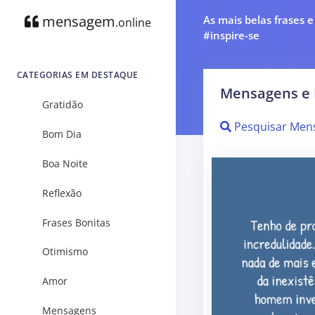
mensagem
As mais belas frases 
.online
#inspire-se
CATEGORIAS EM DESTAQUE
Mensagens e 
Gratidão
Pesquisar Men
Bom Dia
Boa Noite
Reflexão
Frases Bonitas
Otimismo
Amor
Mensagens