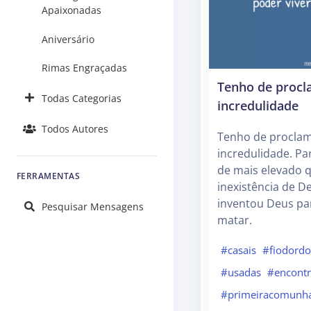
Apaixonadas
Aniversário
Rimas Engraçadas
Tenho de procl
Todas Categorias
incredulidade
Todos Autores
Tenho de proclam
incredulidade. P
de mais elevado q
FERRAMENTAS
inexistência de 
inventou Deus pa
Pesquisar Mensagens
matar.
#casais
#fiodordo
#usadas
#encont
#primeiracomunh