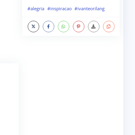
#alegria
#inspiracao
#ivanteorilang