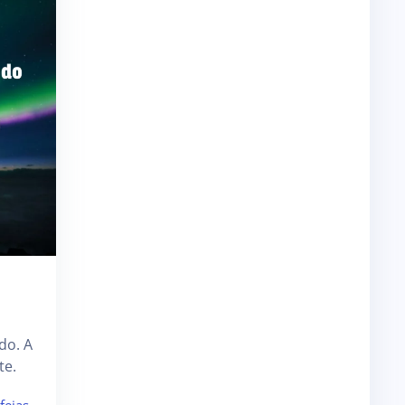
do. A
te.