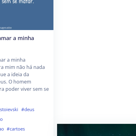
amar a minha
ar a minha
ara mim não há nada
ue a ideia da
Deus. O homem
ra poder viver sem se
stoievski
#deus
ro
ao
#cartoes