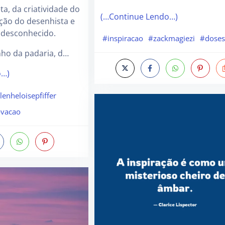
ta, da criatividade do
(…Continue Lendo…)
ção do desenhista e
 desconhecido.
#inspiracao
#zackmagiezi
#doses
nho da padaria, d…
o…)
lenheloisepfiffer
ovacao