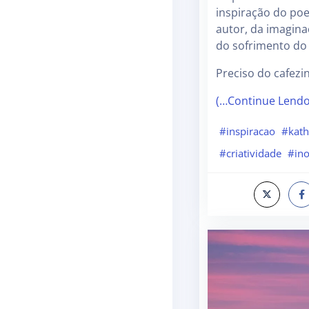
inspiração do poe
autor, da imagina
do sofrimento do
Preciso do cafezi
(…Continue Lend
#inspiracao
#kath
#criatividade
#in