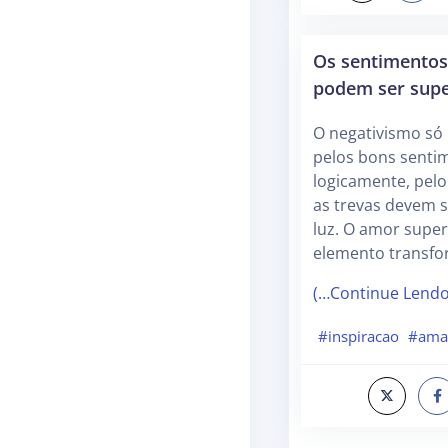
Os sentimentos
podem ser sup
O negativismo só
pelos bons senti
logicamente, pel
as trevas devem s
luz. O amor supera
elemento transf
(…Continue Lend
#inspiracao
#ama