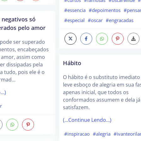
#curtos
#famosas
#oscarwilde
#
#essencia
#depoimentos
#pensa
 negativos só
#especial
#oscar
#engracadas
erados pelo amor
 pode ser superado
mentos, encabeçados
o amor, assim como
Hábito
er dissipadas pela
 tudo, pois ele é o
O hábito é o substituto imediat
ormad…
leve esboço de alegria em sua fa
o…)
apenas inicial, que todos os
conformados assumem e dela já
r
satisfazem.
(…Continue Lendo…)
#inspiracao
#alegria
#ivanteorila