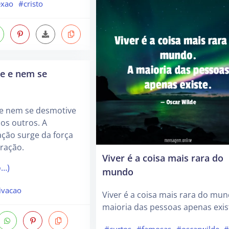
exao
#cristo
e e nem se
e nem se desmotive
os outros. A
ação surge da força
ração.
Viver é a coisa mais rara do
o…)
mundo
ivacao
Viver é a coisa mais rara do mun
maioria das pessoas apenas exis