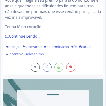
Você que imagina seu prêmio para lá do horizonte e
anseia que todas as dificuldades fiquem para trás,
não desanime por mais que esse cenário pareça cada
vez mais improvável.
Tenha fé no coração …
(…Continue Lendo…)
#amigos
#superacao
#determinacao
#fe
#curtas
#incentivo
#desanimo