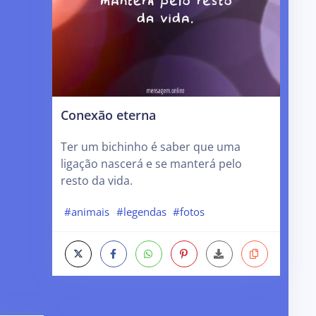
Conexão eterna
Ter um bichinho é saber que uma
ligação nascerá e se manterá pelo
resto da vida.
#animais
#legendas
#fotos