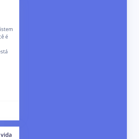
xistem
cê é
está
 vida