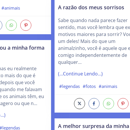
A razão dos meus sorrisos
#animais
Sabe quando nada parece fazer
sentido, mas você lembra que e
motivos maiores para sorrir? Vo
um deles! Mais do que um
ou a minha forma
animalzinho, você é aquele que 
comigo independentemente de
qualquer…
mas eu realmente
(…Continue Lendo…)
o mais do que é
depois que você
#legendas
#fotos
#animais
 quando me falavam
e os animais têm, eu
xagero ou que n…
o…)
A melhor surpresa da minha
#legendas