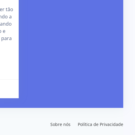
er tão
ndo a
hando
o e
a para
Sobre nós
Política de Privacidade