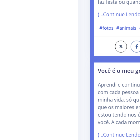
faz festa ou quan
(…Continue Lend
#fotos
#animais
Você é o meu g
Aprendi e contin
com cada pessoa 
minha vida, só q
que os maiores 
estou tendo nos 
você. A cada mo
(…Continue Lend