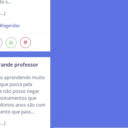
do s…
o…)
#legendas
rande professor
uo aprendendo muito
que passa pela
ue não posso negar
ensinamentos que
últimos anos são com
mento que pass…
o…)