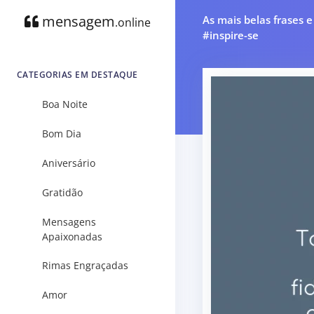
mensagem
As mais belas frases 
.online
#inspire-se
CATEGORIAS EM DESTAQUE
Boa Noite
Bom Dia
Aniversário
Gratidão
Mensagens
Apaixonadas
Rimas Engraçadas
Amor