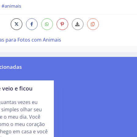
#animais
as para Fotos com Animais
cionadas
 veio e ficou
quantas vezes eu
m simples olhar seu
 o meu dia. Você
 como o meu coração
 chego em casa e você