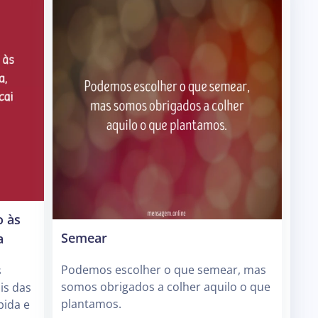
o às
Semear
a
Podemos escolher o que semear, mas
s
somos obrigados a colher aquilo o que
is das
plantamos.
pida e