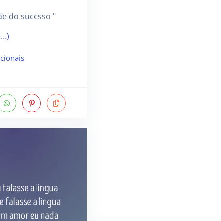
ãe do sucesso "
o…)
cionais