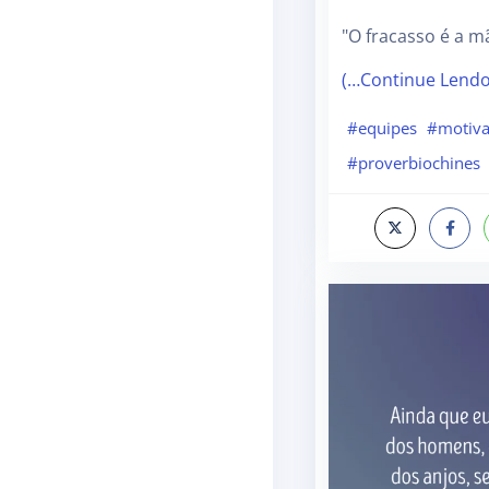
"O fracasso é a m
(…Continue Lend
#equipes
#motiva
#proverbiochines