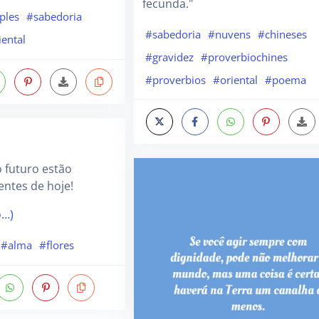
fecunda."
ples
#sabedoria
#sabedoria
#nuvens
#chineses
iental
#gravidez
#proverbiochines
#proverbios
#oriental
#poema
o futuro estão
ntes de hoje!
o…)
#alma
#flores