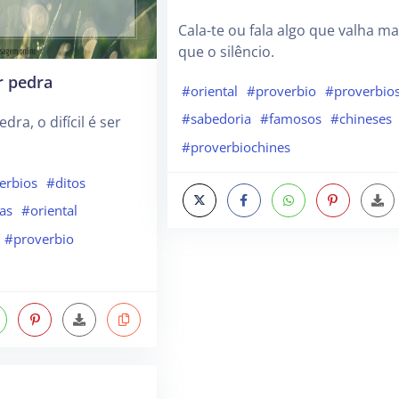
Cala-te ou fala algo que valha ma
que o silêncio.
r pedra
#oriental
#proverbio
#proverbio
#sabedoria
#famosos
#chineses
edra, o difícil é ser
#proverbiochines
erbios
#ditos
as
#oriental
#proverbio