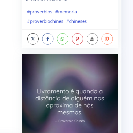
#proverbios
#memoria
#proverbiochines
#chineses