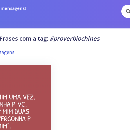
e mensagens!
Frases com a tag:
#proverbiochines
sagens