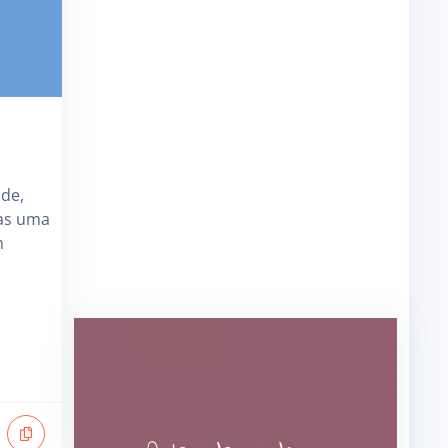
de,
as uma
m