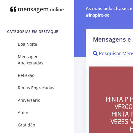
mensagem
As mais belas frases 
.online
#inspire-se
CATEGORIAS EM DESTAQUE
Mensagens e 
Boa Noite
Pesquisar Men
Mensagens
Apaixonadas
Reflexão
Rimas Engraçadas
Aniversário
Amor
Gratidão