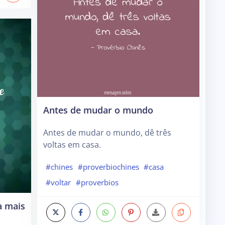
Antes de mudar o mundo
Antes de mudar o mundo, dê três
voltas em casa.
#chines
#proverbiochines
#casa
#voltar
#proverbios
a mais