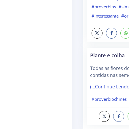
#proverbios
#sim
#interessante
#or
Plante e colha
Todas as flores d
contidas nas seme
(…Continue Lend
#proverbiochines