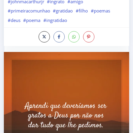
#johnmacarthurjr
#ingrato
#amigo
#primeiracomunhao
#gratidao
#filho
#poemas
#deus
#poema
#ingratidao