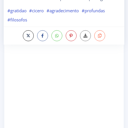
#gratidao
#cicero
#agradecimento
#profundas
#filosofos