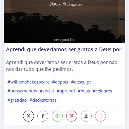
Aprendi que deveríamos ser gratos a Deus por
Aprendi que deveríamos ser gratos a Deus por não
nos dar tudo que lhe pedimos.
#williamshakespeare
#depois
#desculpa
#pensamentos
#social
#aprendi
#deus
#celebres
#gratidao
#dedicatorias