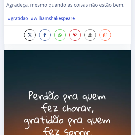
Agradeça, mesmo quando as coisas não estão bem.
#gratidao
#williamshakespeare