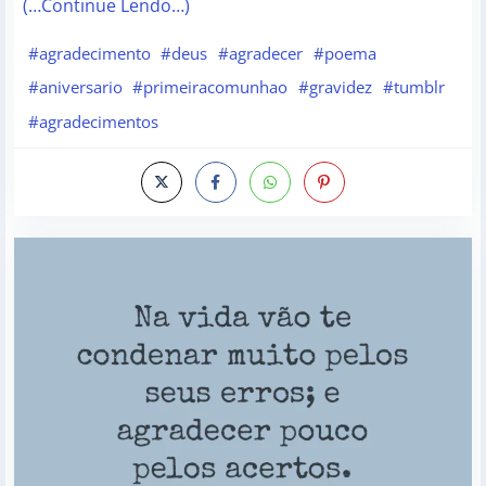
(…Continue Lendo…)
#agradecimento
#deus
#agradecer
#poema
#aniversario
#primeiracomunhao
#gravidez
#tumblr
#agradecimentos