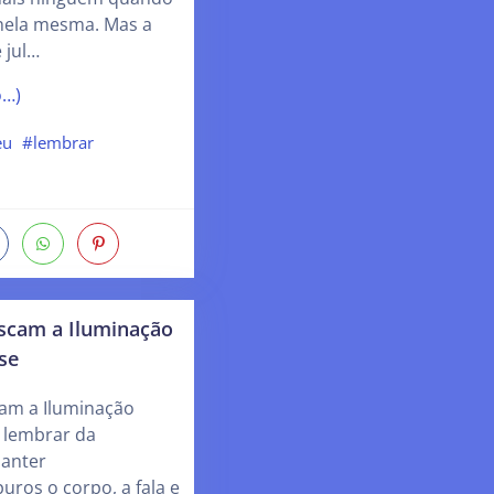
nela mesma. Mas a
 jul…
o…)
eu
#lembrar
scam a Iluminação
se
am a Iluminação
 lembrar da
anter
ros o corpo, a fala e