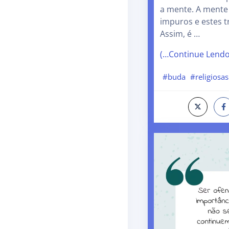
a mente. A mente
impuros e estes t
Assim, é …
(…Continue Lend
#buda
#religiosas