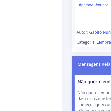
#pessoa
#nunca
Autor:
Gabito Nun
Categoria:
Lembra
Mensagens Rela
Não quero lem
Não quero lembra
das coisas que fo
começo fiquei com
não pensou em m