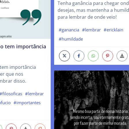
Tenha ganância para chegar on
desejas, mas mantenha a humil
para lembrar de onde veio!
#ganancia
#lembrar
#ericklain
#humildade
ão tem importância
 tem importância
er que nos
mbrar disso.
#filosoficas
#lembrar
fucio
#importantes