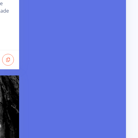
de
dade