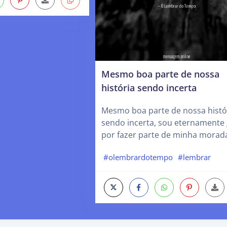
Mesmo boa parte de nossa
história sendo incerta
Mesmo boa parte de nossa histó
sendo incerta, sou eternamente 
por fazer parte de minha morad
#olembrardotempo
#lembrar