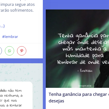
 impura segue atos
rarão sofrimentos.
o…)
#lembrar
Tenha ganância para chegar
desejas