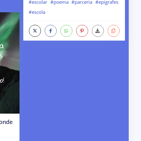
#escolar
#poema
#parceria
#epigrafes
#escola
 onde