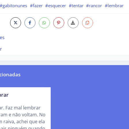
#gabitonunes
#fazer
#esquecer
#tentar
#rancor
#lembrar
es
r
cionadas
brar
r. Faz mal lembrar
ram e não voltam. No
 raiva, achei que ela
ais ninguém quando