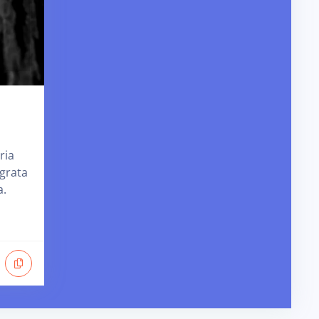
ria
grata
a.