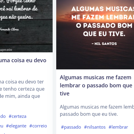
uma coisa eu devo
Algumas musicas me fazem
a coisa eu devo ter
lembrar o passado bom que
ue tenho certeza que
tive
de mim, ainda que
Algumas musicas me fazem lemb
passado bom que eu tive.
ndo
#certeza
eu
#elegante
#correio
#passado
#nilsantos
#lembrar