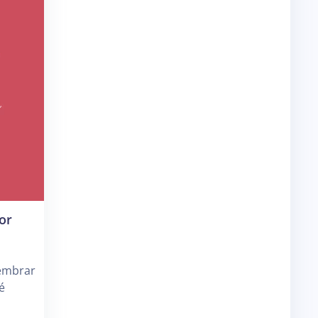
or
lembrar
é