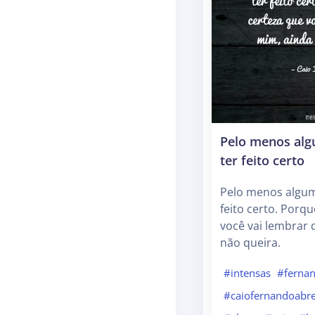
Pelo menos alg
ter feito certo
Pelo menos algum
feito certo. Porq
você vai lembrar 
não queira.
#intensas
#ferna
#caiofernandoabr