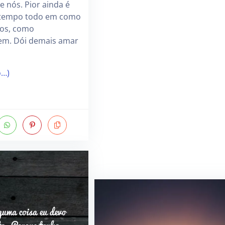
e nós. Pior ainda é
o tempo todo em como
tos, como
em. Dói demais amar
o…)