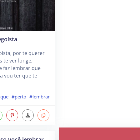
egoísta
oísta, por te querer
 te ver longe,
e faz lembrar que
 vou ter que te
ique
#perto
#lembrar
aso você lembrar