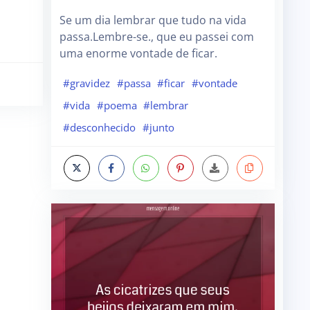
Se um dia lembrar que tudo na vida
passa.Lembre-se., que eu passei com
uma enorme vontade de ficar.
#gravidez
#passa
#ficar
#vontade
#vida
#poema
#lembrar
#desconhecido
#junto