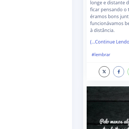
longe e distante d
ficar pensando 
éramos bons jun
funcionávamos b
à distância.
(…Continue Lend
#lembrar