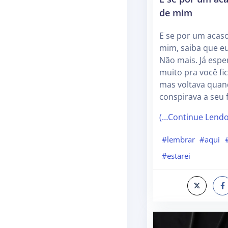
de mim
E se por um acas
mim, saiba que eu
Não mais. Já esper
muito pra você fi
mas voltava qua
conspirava a seu 
(…Continue Lend
#lembrar
#aqui
#estarei