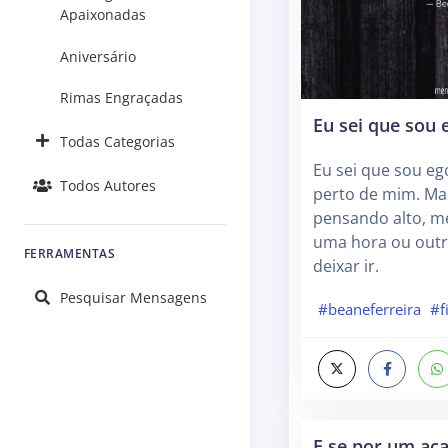
Apaixonadas
Aniversário
Rimas Engraçadas
Eu sei que sou 
Todas Categorias
Eu sei que sou eg
Todos Autores
perto de mim. Mas
pensando alto, m
uma hora ou outra
FERRAMENTAS
deixar ir.
Pesquisar Mensagens
#beaneferreira
#f
E se por um ac