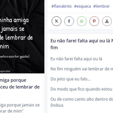
#flaviabrito
#esqueca
#lembrar
Eu não farei falta aqui ou lá
fim
Eu não farei falta aqui ou lá
No fim ninguém vai lembrar de 
Do jeito que eu falo…
miga porque
eceu de lembrar de
Do modo que fico quando estou
Ou de como canto alto dentro d
iga porque jamais se
ônibus
brar de mim"