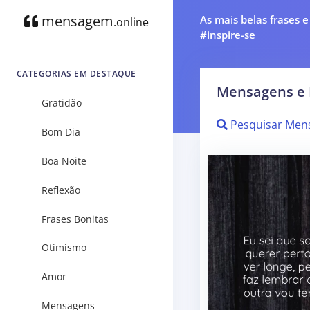
mensagem
As mais belas frases 
.online
#inspire-se
CATEGORIAS EM DESTAQUE
Mensagens e 
Gratidão
Pesquisar Men
Bom Dia
Boa Noite
Reflexão
Frases Bonitas
Otimismo
Amor
Mensagens