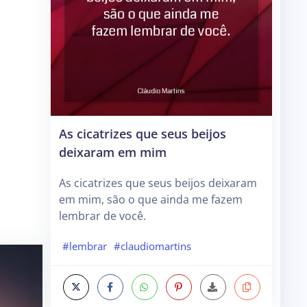
As cicatrizes que seus beijos
deixaram em mim
As cicatrizes que seus beijos deixaram
em mim, são o que ainda me fazem
lembrar de você.
#lembrar
#claudiomartins