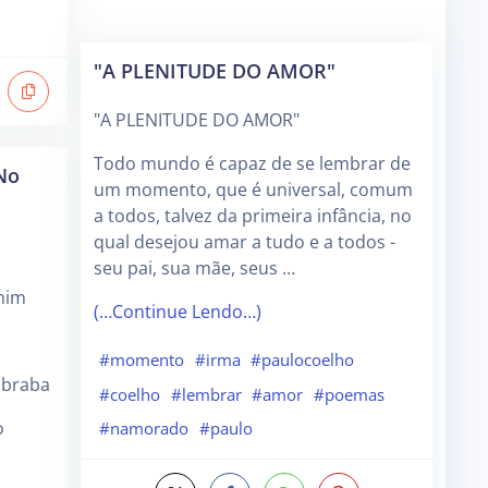
"A PLENITUDE DO AMOR"
"A PLENITUDE DO AMOR"
Todo mundo é capaz de se lembrar de
 No
um momento, que é universal, comum
a todos, talvez da primeira infância, no
qual desejou amar a tudo e a todos -
seu pai, sua mãe, seus …
mim
(…Continue Lendo…)
#momento
#irma
#paulocoelho
 braba
#coelho
#lembrar
#amor
#poemas
o
#namorado
#paulo