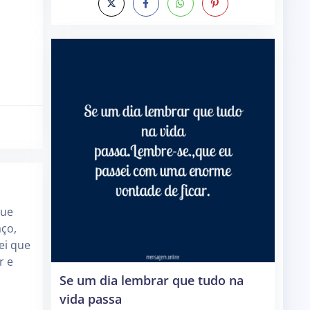
que
aço,
ei que
r e
Se um dia lembrar que tudo na
vida passa