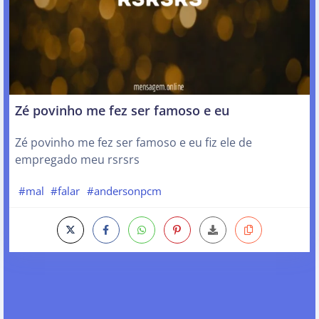
Zé povinho me fez ser famoso e eu
Zé povinho me fez ser famoso e eu fiz ele de
empregado meu rsrsrs
#mal
#falar
#andersonpcm