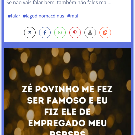
Se não vais falar bem, também não fales mal…
#falar
#iagodinomacdinus
#mal