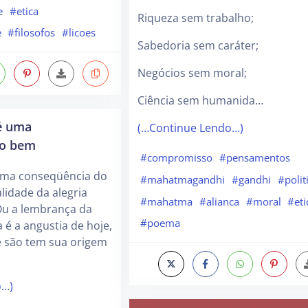
e
#etica
Riqueza sem trabalho;
e
#filosofos
#licoes
Sabedoria sem caráter;
Negócios sem moral;
Ciência sem humanida…
 é uma
(…Continue Lendo…)
do bem
#compromisso
#pensamentos
 uma conseqüência do
#mahatmagandhi
#gandhi
#polit
lidade da alegria
#mahatma
#alianca
#moral
#eti
 Ou a lembrança da
#poema
 é a angustia de hoje,
e são tem sua origem
o…)