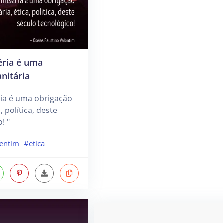
éria é uma
nitária
ria é uma obrigação
, política, deste
! "
lentim
#etica