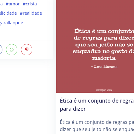
za
#amor
#crista
elicidade
#realidade
garallanpoe
Ética é um conjunto de regra
para dizer
Ética é um conjunto de regras p
dizer que seu jeito não se enqu