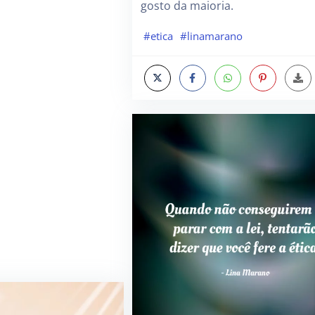
gosto da maioria.
#etica
#linamarano