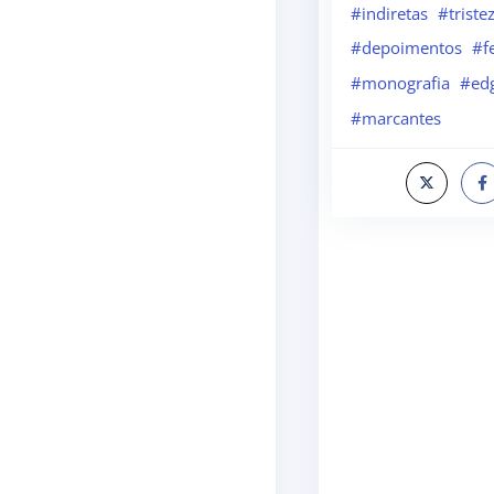
#indiretas
#triste
#depoimentos
#f
#monografia
#ed
#marcantes