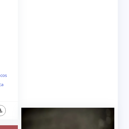
icos
ca