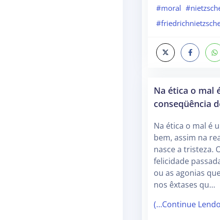
#moral
#nietzsch
#friedrichnietzsch
Na ética o mal
conseqüência 
Na ética o mal é
bem, assim na rea
nasce a tristeza.
felicidade passada
ou as agonias qu
nos êxtases qu…
(…Continue Lend