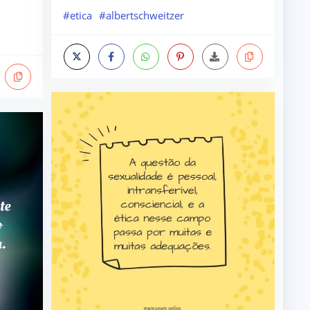
#etica
#albertschweitzer