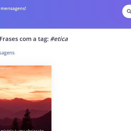
e mensagens!
Frases com a tag:
#etica
sagens