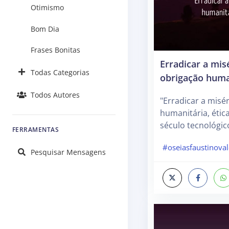
Otimismo
Bom Dia
Frases Bonitas
Erradicar a mis
Todas Categorias
obrigação huma
Todos Autores
"Erradicar a misé
humanitária, ética
século tecnológico
FERRAMENTAS
#oseiasfaustinova
Pesquisar Mensagens