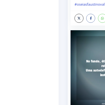
#oseiasfaustinova