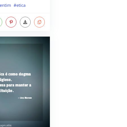
lentim
#etica