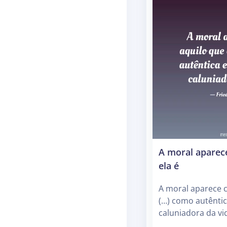
A moral aparec
ela é
A moral aparece c
(…) como autênti
caluniadora da vid