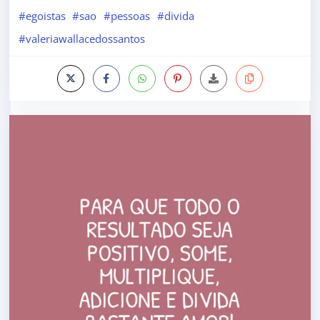
#egoistas
#sao
#pessoas
#divida
#valeriawallacedossantos