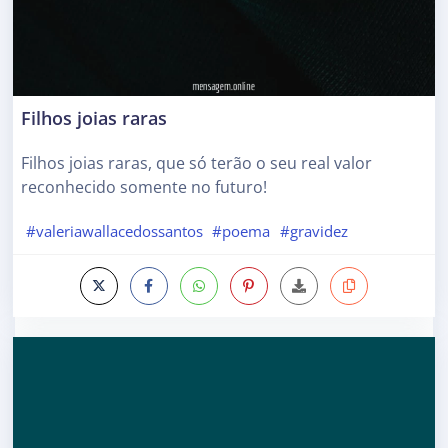
Filhos joias raras
Filhos joias raras, que só terão o seu real valor
reconhecido somente no futuro!
#valeriawallacedossantos
#poema
#gravidez