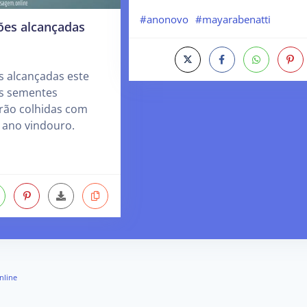
#anonovo
#mayarabenatti
ões alcançadas
s alcançadas este
s sementes
erão colhidas com
 ano vindouro.
nline