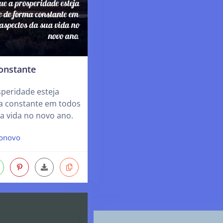
onstante
peridade esteja
a constante em todos
a vida no novo ano.
onovo