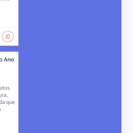
no Ano
uitos
ura,
da que
a