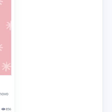
 novo
856