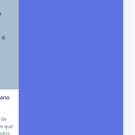
 ano
 de
 e que
odos