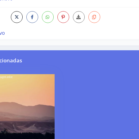
vo
cionadas