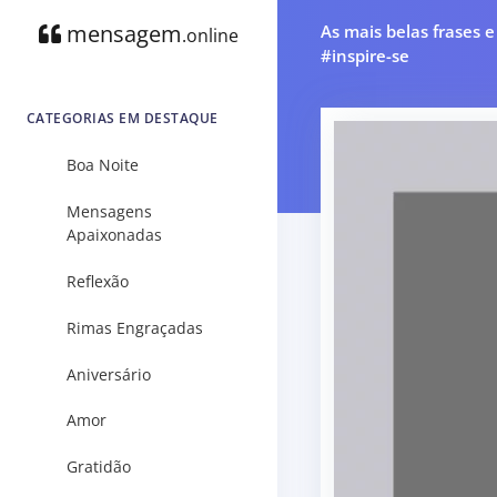
mensagem
As mais belas frases 
.online
#inspire-se
CATEGORIAS EM DESTAQUE
Boa Noite
Mensagens
Apaixonadas
Reflexão
Rimas Engraçadas
Aniversário
Amor
Gratidão