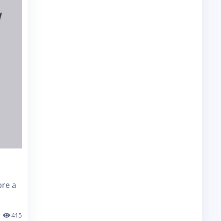
bre a
415