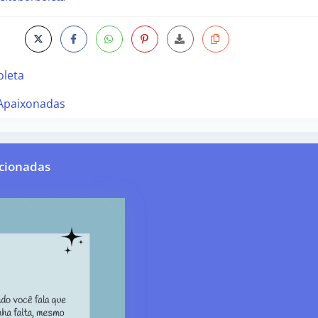
oleta
 Apaixonadas
cionadas