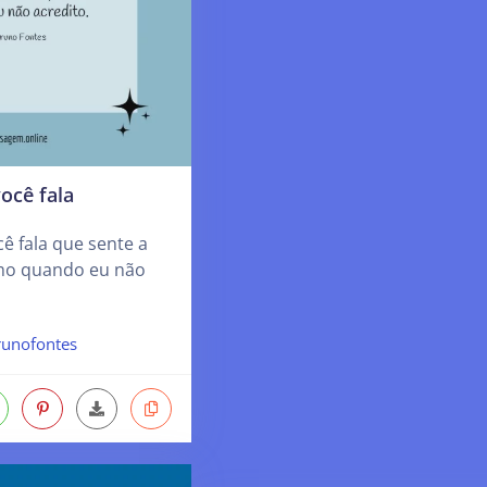
ocê fala
ê fala que sente a
mo quando eu não
runofontes