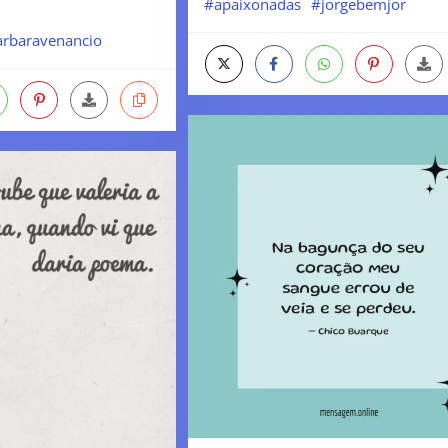
#apaixonadas
#jorgebemjor
arbaravenancio