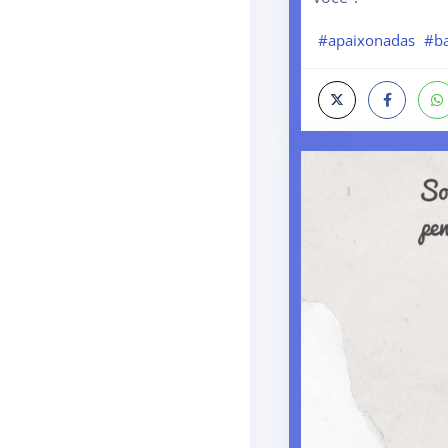
#apaixonadas
#b