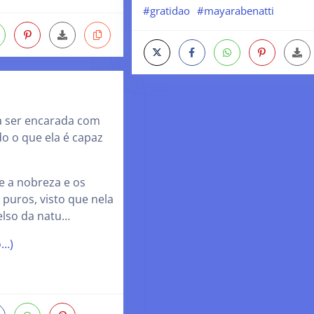
#gratidao
#mayarabenatti
ia ser encarada com
do o que ela é capaz
e a nobreza e os
puros, visto que nela
elso da natu…
o…)