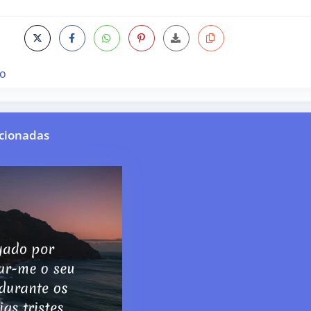
ão
cionadas