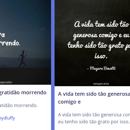
gratidão morrendo
A vida tem sido tão generos
comigo e
atidão morrendo.
A vida tem sido tão generosa co
ydluffy
eu tenho sido tão grato por isso.