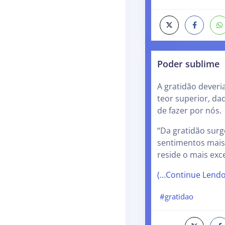
Poder sublime
A gratidão dever
teor superior, da
de fazer por nós.
“Da gratidão surg
sentimentos mais 
reside o mais exc
(…Continue Lend
#gratidao