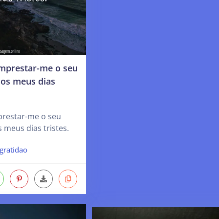
mprestar-me o seu
os meus dias
restar-me o seu
meus dias tristes.
gratidao