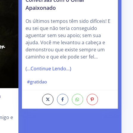
Apaixonado
Os últimos tempos têm sido difíceis! E
eu sei que não teria conseguido
aguentar sem seu apoio; sem sua
ajuda. Você me levantou a cabeça e
demonstrou que existe sempre um
caminho e que ele pode ser fel…
(…Continue Lendo…)
#gratidao
a
migo e