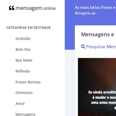
mensagem
As mais belas frases 
.online
#inspire-se
CATEGORIAS EM DESTAQUE
Mensagens e 
Gratidão
Pesquisar Men
Bom Dia
Boa Noite
Reflexão
Frases Bonitas
Otimismo
Amor
Mensagens