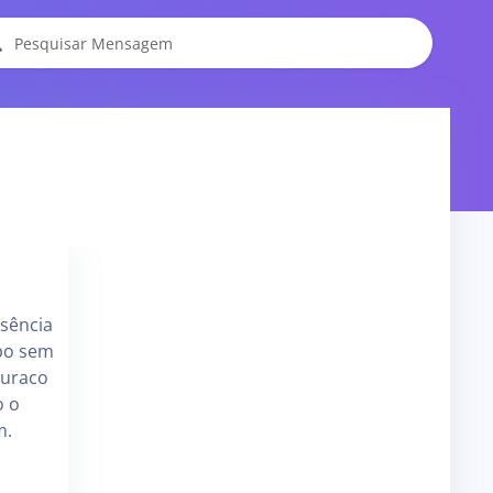
usência
po sem
buraco
o o
m.