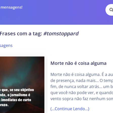
e mensagens!
Frases com a tag:
#tomstoppard
sagens
Morte não é coisa alguma
Morte não é coisa alguma. É a a
de presença, nada mais… O tem
fim, de nunca voltar atrás… um 
que você não pode ver, e quand
vento sopra não faz nenhum so
(…Continue Lendo…)