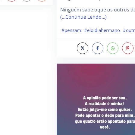
Ninguém sabe oque os outros d
(…Continue Lendo…)
#pensam
#eloidiahermano
#outr