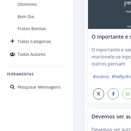
Otimismo
Bom Dia
Frases Bonitas
O inportante e 
Todas Categorias
O inportante e se
Todos Autores
marionete se inp
outros pensam
FERRAMENTAS
#outros
#hellynh
Pesquisar Mensagens
Devemos ser au
Devemos ser auto-