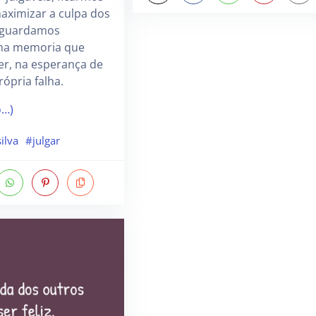
maximizar a culpa dos
 guardamos
ma memoria que
r, na esperança de
ópria falha.
o…)
ilva
#julgar