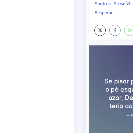
#outros
#rosefell
#esperar