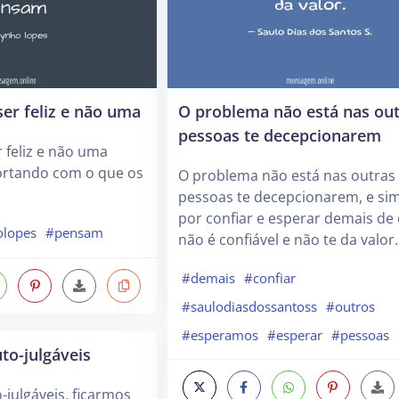
ser feliz e não uma
O problema não está nas ou
pessoas te decepcionarem
r feliz e não uma
ortando com o que os
O problema não está nas outras
pessoas te decepcionarem, e sim
por confiar e esperar demais d
olopes
#pensam
não é confiável e não te da valor.
#demais
#confiar
#saulodiasdossantoss
#outros
#esperamos
#esperar
#pessoas
to-julgáveis
julgáveis, ficarmos