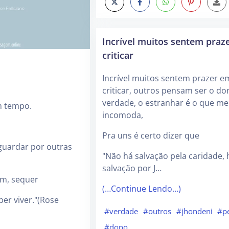
Incrível muitos sentem praz
criticar
Incrível muitos sentem prazer e
criticar, outros pensam ser o do
verdade, o estranhar é o que me
m tempo.
incomoda,
Pra uns é certo dizer que
uardar por outras
"Não há salvação pela caridade, 
salvação por J…
m, sequer
(…Continue Lendo…)
er viver."(Rose
#verdade
#outros
#jhondeni
#p
#dono