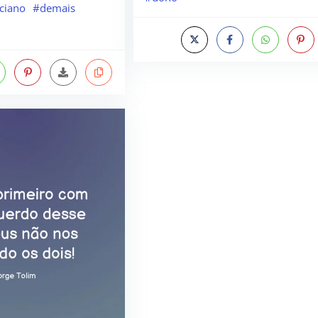
iciano
#demais