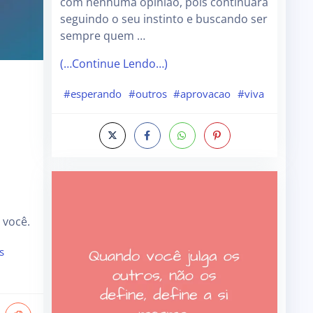
com nenhuma opinião, pois continuará
seguindo o seu instinto e buscando ser
sempre quem …
(…Continue Lendo…)
#esperando
#outros
#aprovacao
#viva
 você.
s