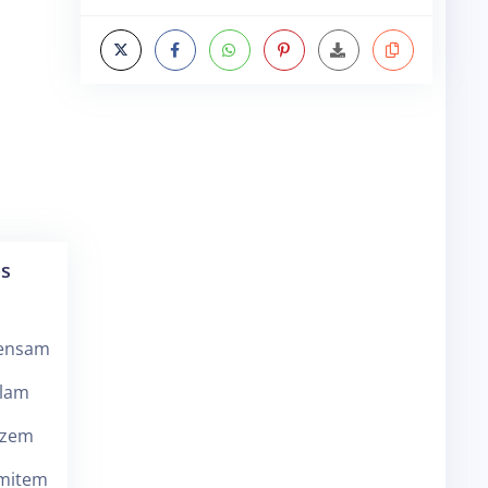
os
pensam
alam
azem
omitem