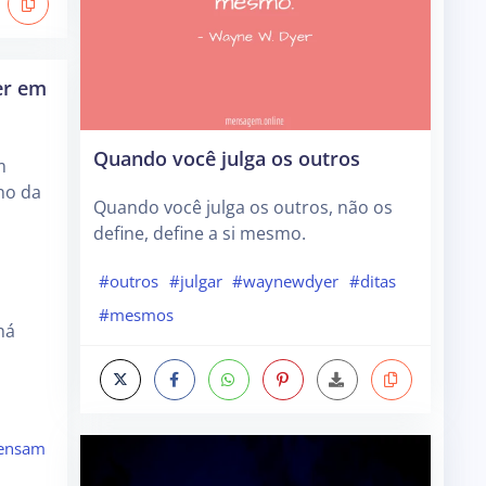
er em
Quando você julga os outros
m
no da
Quando você julga os outros, não os
define, define a si mesmo.
#outros
#julgar
#waynewdyer
#ditas
#mesmos
há
ensam