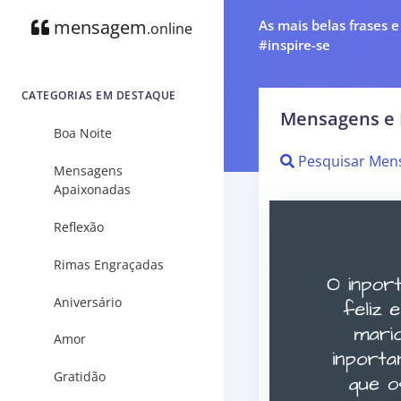
mensagem
As mais belas frases 
.online
#inspire-se
CATEGORIAS EM DESTAQUE
Mensagens e 
Boa Noite
Pesquisar Men
Mensagens
Apaixonadas
Reflexão
Rimas Engraçadas
Aniversário
Amor
Gratidão