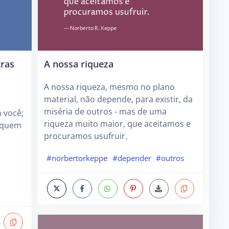
tras
A nossa riqueza
A nossa riqueza, mesmo no plano
material, não depende, para existir, da
miséria de outros - mas de uma
 você;
riqueza muito maior, que aceitamos e
e quem
procuramos usufruir.
#norbertorkeppe
#depender
#outros