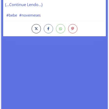
(…Continue Lendo…)
#bebe
#novemeses