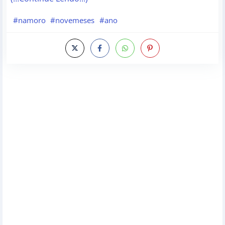
#namoro
#novemeses
#ano