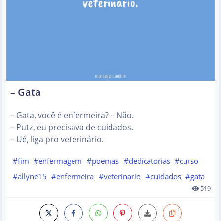
– Gata
– Gata, você é enfermeira? – Não.
– Putz, eu precisava de cuidados.
– Ué, liga pro veterinário.
#fim
#enfermagem
#poemas
#dedicatorias
#curso
#allyne15
#enfermeira
#veterinario
#cuidados
#gata
519