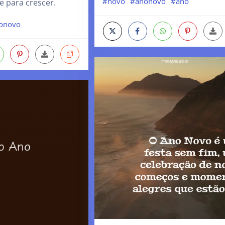
#novo
#anonovo
#ano
 para crescer.
onovo