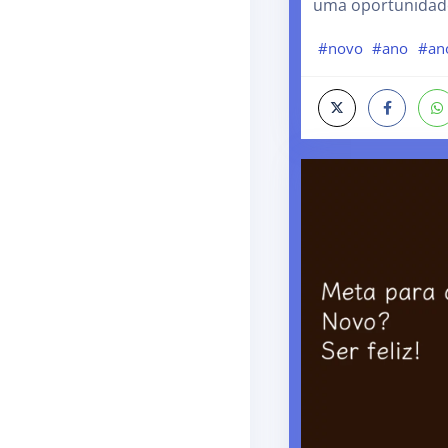
uma oportunidade
#novo
#ano
#an