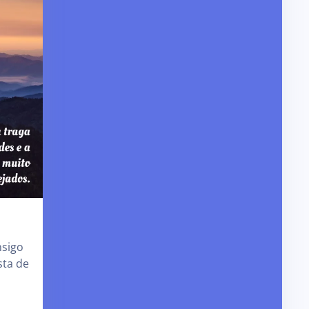
nsigo
sta de