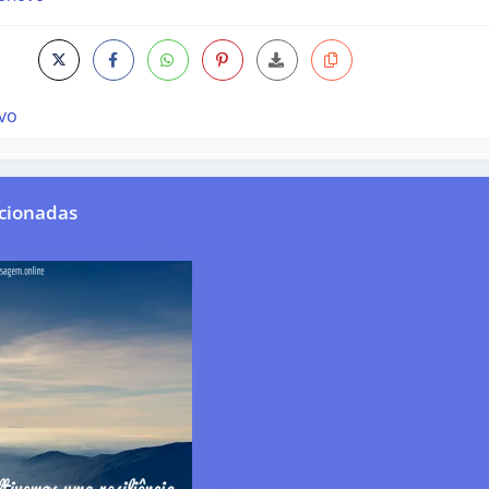
vo
cionadas