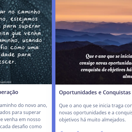
peração
Oportunidades e Conquistas
aminho do novo ano,
Que o ano que se inicia traga co
ados para superar
novas oportunidades e a conqui
ue venha em nosso
objetivos há muito almejados.
cada desafio como