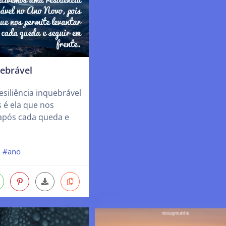
uebrável
siliência inquebrável
 é ela que nos
 após cada queda e
#ano