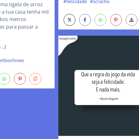
#felicidade
#scracho
ma tigela de arroz
 a tua casa tenha mil
dois metros
as para passar a
o…)
erbiochines