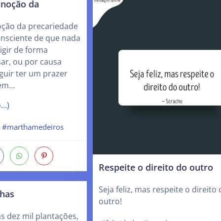
r noção da
noção da precariedade
consciente de que nada
xigir de forma
ar, ou por causa
guir ter um prazer
 em…
o…)
#marthamedeiros
Respeite o direito do outro
Seja feliz, mas respeite o direito
has
outro!
 dez mil plantações,