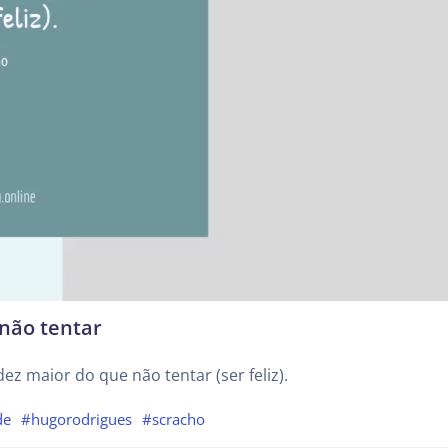
não tentar
ez maior do que não tentar (ser feliz).
de
#hugorodrigues
#scracho